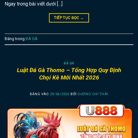
Ngay trong bài viết dưới […]
TIẾP TỤC ĐỌC
→
Đăng trong
ĐÁ GÀ
ĐÁ GÀ
Luật Đá Gà Thomo – Tổng Hợp Quy Định
Chọi Kê Mới Nhất 2026
ĐĂNG VÀO
29/06/2026
BỞI
DƯƠNG CHÍ THÁI