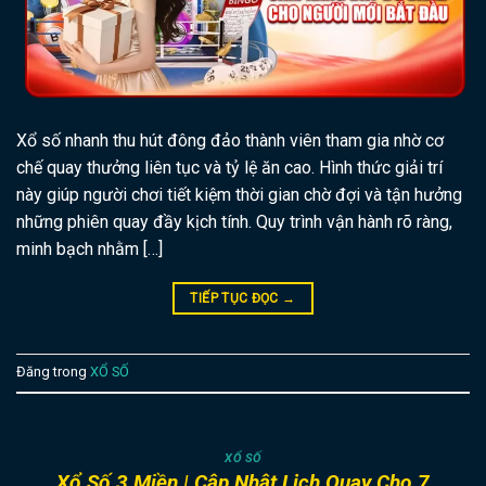
Xổ số nhanh thu hút đông đảo thành viên tham gia nhờ cơ
chế quay thưởng liên tục và tỷ lệ ăn cao. Hình thức giải trí
này giúp người chơi tiết kiệm thời gian chờ đợi và tận hưởng
những phiên quay đầy kịch tính. Quy trình vận hành rõ ràng,
minh bạch nhằm […]
TIẾP TỤC ĐỌC
→
Đăng trong
XỔ SỐ
XỔ SỐ
Xổ Số 3 Miền | Cập Nhật Lịch Quay Cho 7