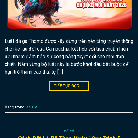
Luật đá gà Thomo được xây dựng trên nền tảng truyền thống
chọi kê lâu đời của Campuchia, kết hợp với tiêu chuẩn hiện
đại nhằm đảm bảo sự công bằng tuyệt đối cho mọi trận
chiến. Nắm vững bộ luật này là bước khởi đầu bắt buộc để
bạn trở thành cao thủ, tự […]
TIẾP TỤC ĐỌC
→
Đăng trong
ĐÁ GÀ
XỔ SỐ