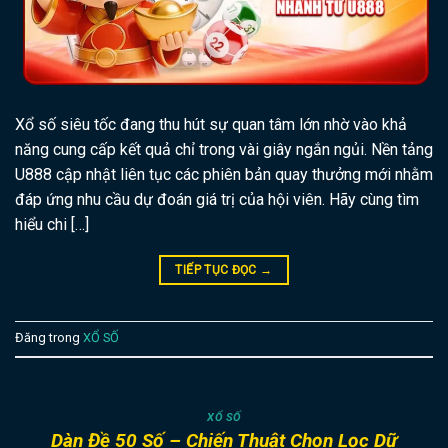
Xổ số siêu tốc đang thu hút sự quan tâm lớn nhờ vào khả
năng cung cấp kết quả chỉ trong vài giây ngắn ngủi. Nền tảng
U888 cập nhật liên tục các phiên bản quay thưởng mới nhằm
đáp ứng nhu cầu dự đoán giá trị của hội viên. Hãy cùng tìm
hiểu chi […]
TIẾP TỤC ĐỌC
→
Đăng trong
XỔ SỐ
XỔ SỐ
Dàn Đề 50 Số – Chiến Thuật Chọn Lọc Dữ