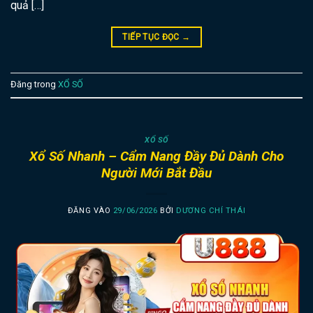
quả […]
TIẾP TỤC ĐỌC
→
Đăng trong
XỔ SỐ
XỔ SỐ
Xổ Số Nhanh – Cẩm Nang Đầy Đủ Dành Cho
Người Mới Bắt Đầu
ĐĂNG VÀO
29/06/2026
BỞI
DƯƠNG CHÍ THÁI