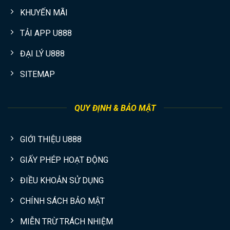
KHUYẾN MÃI
TẢI APP U888
ĐẠI LÝ U888
SITEMAP
QUY ĐỊNH & BẢO MẬT
GIỚI THIỆU U888
GIẤY PHÉP HOẠT ĐỘNG
ĐIỀU KHOẢN SỬ DỤNG
CHÍNH SÁCH BẢO MẬT
MIỄN TRỪ TRÁCH NHIỆM