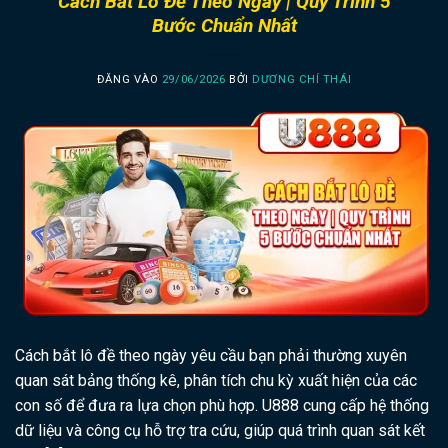
Cách Bắt Lô Đề Theo Ngày | Quy Trình 5
Bước Chuẩn Nhất
ĐĂNG VÀO
29/06/2026
BỞI
DƯƠNG CHÍ THÁI
Cách bắt lô đề theo ngày yêu cầu bạn phải thường xuyên
quan sát bảng thống kê, phân tích chu kỳ xuất hiện của các
con số để đưa ra lựa chọn phù hợp. U888 cung cấp hệ thống
dữ liệu và công cụ hỗ trợ tra cứu, giúp quá trình quan sát kết