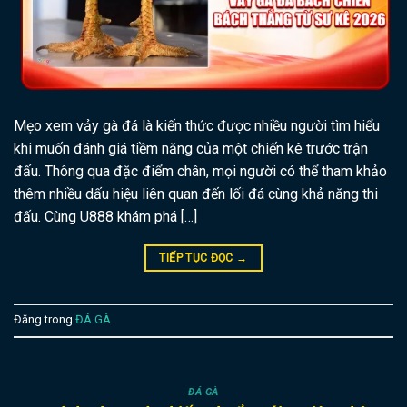
Mẹo xem vảy gà đá là kiến thức được nhiều người tìm hiểu
khi muốn đánh giá tiềm năng của một chiến kê trước trận
đấu. Thông qua đặc điểm chân, mọi người có thể tham khảo
thêm nhiều dấu hiệu liên quan đến lối đá cùng khả năng thi
đấu. Cùng U888 khám phá […]
TIẾP TỤC ĐỌC
→
Đăng trong
ĐÁ GÀ
ĐÁ GÀ