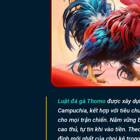
Luật đá gà Thomo
được xây dựn
Campuchia, kết hợp với tiêu ch
cho mọi trận chiến. Nắm vững b
cao thủ, tự tin khi vào tiền. Th
định mới nhất của chọi kê trong