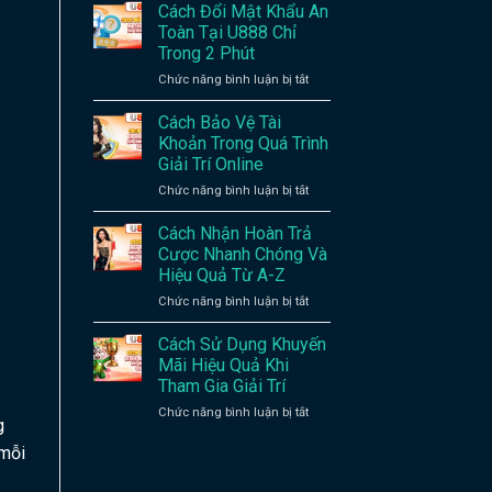
Những
U888
Cách Đổi Mật Khẩu An
Lỗi
–
Toàn Tại U888 Chỉ
Đăng
4
Trong 2 Phút
Nhập
Kênh
ở
Chức năng bình luận bị tắt
Thường
Xử
Cách
Gặp
Lý
Đổi
Tại
Cực
Cách Bảo Vệ Tài
Mật
U888
Nhanh
Khoản Trong Quá Trình
Khẩu
Và
Giải Trí Online
An
Cách
ở
Chức năng bình luận bị tắt
Toàn
Xử
Cách
Tại
Lý
Bảo
U888
Cách Nhận Hoàn Trả
Vệ
Chỉ
Cược Nhanh Chóng Và
Tài
Trong
Hiệu Quả Từ A-Z
Khoản
2
ở
Chức năng bình luận bị tắt
Trong
Phút
Cách
Quá
Nhận
Trình
Cách Sử Dụng Khuyến
Hoàn
Giải
Mãi Hiệu Quả Khi
Trả
Trí
Tham Gia Giải Trí
Cược
Online
ở
Chức năng bình luận bị tắt
Nhanh
g
Cách
Chóng
Sử
Và
 mỗi
Dụng
Hiệu
Khuyến
Quả