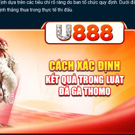
nh dựa trên các tiêu chí rõ ràng do ban tổ chức quy định. Dưới đ
nh thắng thua trong thực tế thi đấu.