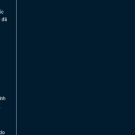
ốc
h đã
ính
.
 do