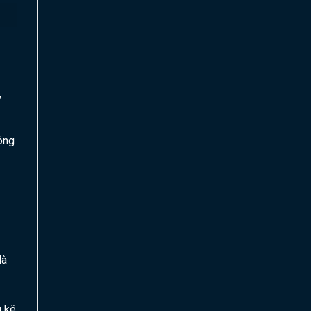
y
ông
là
u kê