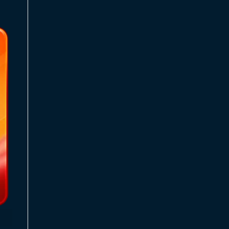
Mãi
Từ
Hiệu
A-
Quả
Z
Khi
Tham
Gia
Giải
Trí