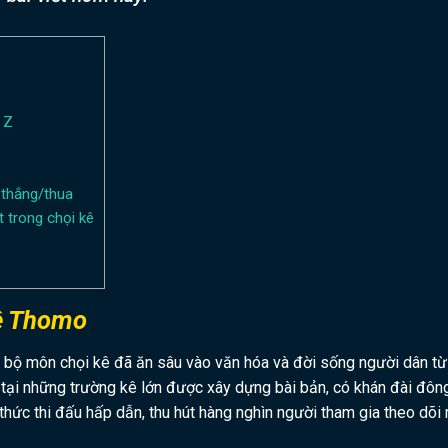
 Z
 thắng/thua
t trong chọi kê
kê Thomo
bộ môn chọi kê đã ăn sâu vào văn hóa và đời sống người dân từ
a tại những trường kê lớn được xây dựng bài bản, có khán đài đôn
thức thi đấu hấp dẫn, thu hút hàng nghìn người tham gia theo dõi