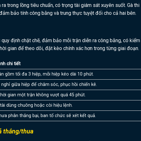
 ra trong lồng tiêu chuẩn, có trọng tài giám sát xuyên suốt. Gà thi
đảm bảo tính công bằng và trung thực tuyệt đối cho cả hai bên.
 quy định chặt chẽ, đảm bảo mỗi trận diễn ra công bằng, có kiểm
ời gian để theo dõi, đặt kèo chính xác hơn trong từng giai đoạn.
nh chi tiết
ận gồm tối đa 3 hiệp, mỗi hiệp kéo dài 10 phút.
 nghỉ giữa hiệp để chăm sóc, phục hồi chiến kê.
hời gian một trận không vượt quá 45 phút.
tài dùng chuông hoặc còi hiệu lệnh.
ưa phân thắng bại, ban tổ chức sẽ xét kết quả.
ả thắng/thua