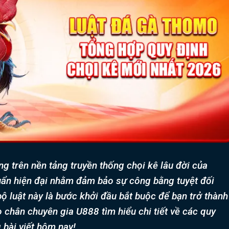
g trên nền tảng truyền thống chọi kê lâu đời của
uẩn hiện đại nhằm đảm bảo sự công bằng tuyệt đối
ộ luật này là bước khởi đầu bắt buộc để bạn trở thành
eo chân chuyên gia U888 tìm hiểu chi tiết về các quy
 bài viết hôm nay!