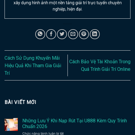
xây dựng hình ảnh một nền tảng giải trí trực tuyến chuyên
nghiệp, hiện đại.
Cách Sử Dụng Khuyến Mãi
Cách Bảo Vệ Tài Khoản Trong
Hiệu Quả Khi Tham Gia Giải
Quá Trình Giải Trí Online
Trí
BÀI VIẾT MỚI
Những Lưu Ý Khi Nạp Rút Tại U888 Kèm Quy Trình
Chuẩn 2026
ở
Chức năng bình luận bị tắt