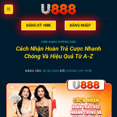
Bỏ
qua
nội
dung
ĐĂNG KÝ +88K
ĐĂNG NHẬP
CẨM NANG HƯỚNG DẪN
Cách Nhận Hoàn Trả Cược Nhanh
Chóng Và Hiệu Quả Từ A-Z
ĐĂNG VÀO
30/06/2026
BỞI
DƯƠNG CHÍ THÁI