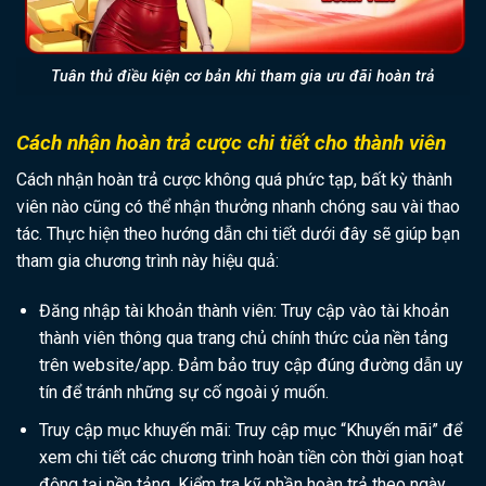
Tuân thủ điều kiện cơ bản khi tham gia ưu đãi hoàn trả
Cách nhận hoàn trả cược chi tiết cho thành viên
Cách nhận hoàn trả cược không quá phức tạp, bất kỳ thành
viên nào cũng có thể nhận thưởng nhanh chóng sau vài thao
tác. Thực hiện theo hướng dẫn chi tiết dưới đây sẽ giúp bạn
tham gia chương trình này hiệu quả:
Đăng nhập tài khoản thành viên: Truy cập vào tài khoản
thành viên thông qua trang chủ chính thức của nền tảng
trên website/app. Đảm bảo truy cập đúng đường dẫn uy
tín để tránh những sự cố ngoài ý muốn.
Truy cập mục khuyến mãi: Truy cập mục “Khuyến mãi” để
xem chi tiết các chương trình hoàn tiền còn thời gian hoạt
động tại nền tảng. Kiểm tra kỹ phần hoàn trả theo ngày