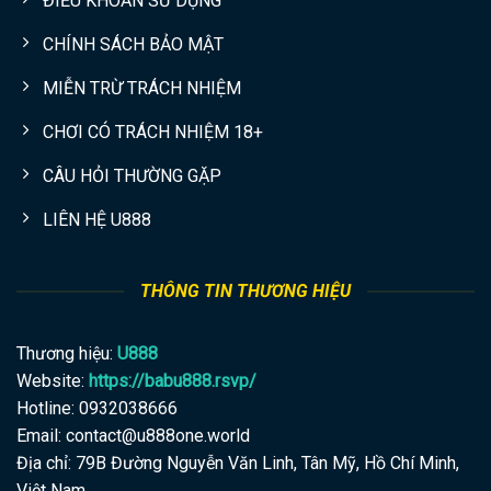
ĐIỀU KHOẢN SỬ DỤNG
CHÍNH SÁCH BẢO MẬT
MIỄN TRỪ TRÁCH NHIỆM
CHƠI CÓ TRÁCH NHIỆM 18+
CÂU HỎI THƯỜNG GẶP
LIÊN HỆ U888
THÔNG TIN THƯƠNG HIỆU
Thương hiệu:
U888
Website:
https://babu888.rsvp/
Hotline: 0932038666
Email:
contact@u888one.world
Địa chỉ: 79B Đường Nguyễn Văn Linh, Tân Mỹ, Hồ Chí Minh,
Việt Nam