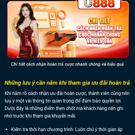
Chi tiết cách nhận hoàn trả cược nhanh chóng và hiệu quả
Những lưu ý cần nắm khi tham gia ưu đãi hoàn trả
Khi nắm rõ cách nhận ưu đãi hoàn cược, thành viên cũng nên
lưu ý một vài thông tin quan trọng để đảm bảo quyền lợi.
Dưới đây là những điểm then chốt mà khách hàng nên ghi
nhớ trước khi tham gia khuyến mãi:
Kiểm tra thời hạn chương trình: Luôn chú ý thời gian áp