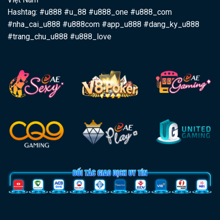
Hashtag: #u888 #u_88 #u888_one #u888_com
#nha_cai_u888 #u888com #app_u888 #dang_ky_u888
#trang_chu_u888 #u888_love