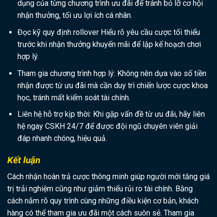
dụng của từng chương trình ưu đãi để tránh bỏ lỡ cơ hội
nhận thưởng, tối ưu lợi ích cá nhân.
Đọc kỹ quy định rollover Hiểu rõ yêu cầu cược tối thiểu
trước khi nhận thưởng khuyến mãi để lập kế hoạch chơi
hợp lý.
Tham gia chương trình hợp lý: Không nên dựa vào số tiền
nhận được từ ưu đãi mà cần duy trì chiến lược cược khoa
học, tránh mất kiểm soát tài chính.
Liên hệ hỗ trợ kịp thời: Khi gặp vấn đề từ ưu đãi, hãy liên
hệ ngay CSKH 24/7 để được đội ngũ chuyên viên giải
đáp nhanh chóng, hiệu quả.
Kết luận
Cách nhận hoàn trả cược thông minh giúp người mới tăng giá
trị trải nghiệm cũng như giảm thiểu rủi ro tài chính. Bằng
cách nắm rõ quy trình cùng những điều kiện cơ bản, khách
hàng có thể tham gia ưu đãi một cách suôn sẻ. Tham gia