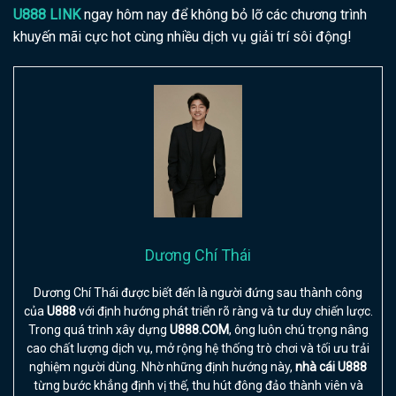
U888 LINK
ngay hôm nay để không bỏ lỡ các chương trình
khuyến mãi cực hot cùng nhiều dịch vụ giải trí sôi động!
Dương Chí Thái
Dương Chí Thái được biết đến là người đứng sau thành công
của
U888
với định hướng phát triển rõ ràng và tư duy chiến lược.
Trong quá trình xây dựng
U888.COM
, ông luôn chú trọng nâng
cao chất lượng dịch vụ, mở rộng hệ thống trò chơi và tối ưu trải
nghiệm người dùng. Nhờ những định hướng này,
nhà cái U888
từng bước khẳng định vị thế, thu hút đông đảo thành viên và