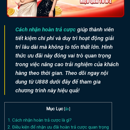
Cách nhận hoàn trả cược
giúp thành viên
tiết kiệm chi phí và duy trì hoạt động giải
trí lâu dài mà không lo tổn thất lớn. Hình
thức ưu đãi này đóng vai trò quan trọng
trong việc nâng cao trải nghiệm của khách
hàng theo thời gian. Theo dõi ngay nội
dung từ U888 dưới đây để tham gia
chương trình này hiệu quả!
Mục Lục
[
ẩn
]
1.
Cách nhận hoàn trả cược là gì?
2.
Điều kiện để nhận ưu đãi hoàn trả cược quan trọng