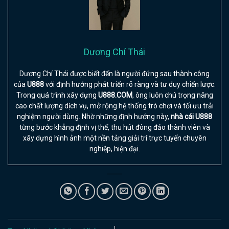
Dương Chí Thái
Dương Chí Thái được biết đến là người đứng sau thành công
của
U888
với định hướng phát triển rõ ràng và tư duy chiến lược.
Trong quá trình xây dựng
U888.COM
, ông luôn chú trọng nâng
cao chất lượng dịch vụ, mở rộng hệ thống trò chơi và tối ưu trải
nghiệm người dùng. Nhờ những định hướng này,
nhà cái U888
từng bước khẳng định vị thế, thu hút đông đảo thành viên và
xây dựng hình ảnh một nền tảng giải trí trực tuyến chuyên
nghiệp, hiện đại.