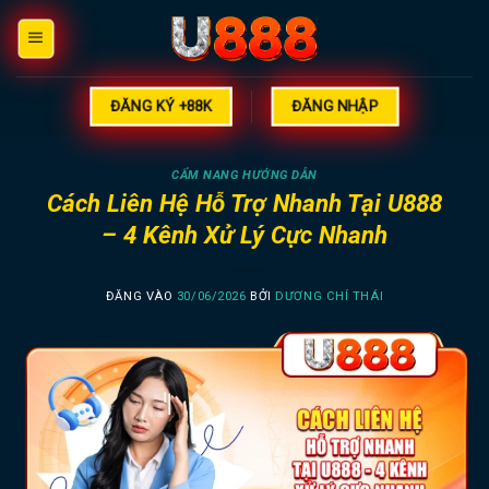
Bỏ
qua
nội
dung
ĐĂNG KÝ +88K
ĐĂNG NHẬP
CẨM NANG HƯỚNG DẪN
Cách Liên Hệ Hỗ Trợ Nhanh Tại U888
– 4 Kênh Xử Lý Cực Nhanh
ĐĂNG VÀO
30/06/2026
BỞI
DƯƠNG CHÍ THÁI