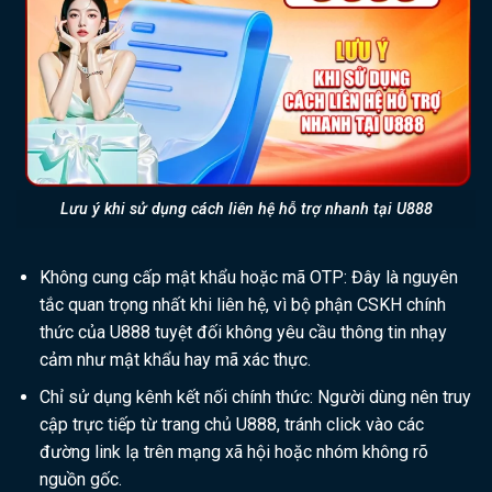
Lưu ý khi sử dụng cách liên hệ hỗ trợ nhanh tại U888
Không cung cấp mật khẩu hoặc mã OTP: Đây là nguyên
tắc quan trọng nhất khi liên hệ, vì bộ phận CSKH chính
thức của U888 tuyệt đối không yêu cầu thông tin nhạy
cảm như mật khẩu hay mã xác thực.
Chỉ sử dụng kênh kết nối chính thức: Người dùng nên truy
cập trực tiếp từ trang chủ U888, tránh click vào các
đường link lạ trên mạng xã hội hoặc nhóm không rõ
nguồn gốc.