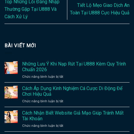
Top Những Lỗi Đăng Nhập
Tiết Lộ Mẹo Giao Dịch An
Thường Gặp Tại U888 Và
Toàn Tại U888 Cực Hiệu Quả
Cách Xử Lý
BÀI VIẾT MỚI
Những Lưu Ý Khi Nạp Rút Tại U888 Kèm Quy Trình
Chuẩn 2026
ở
Chức năng bình luận bị tắt
Những
Lưu
Cách Áp Dụng Kinh Nghiệm Cá Cược Di Động Để
Ý
Chơi Hiệu Quả
Khi
ở
Chức năng bình luận bị tắt
Nạp
Cách
Rút
Áp
Cách Nhận Biết Website Giả Mạo Giúp Tránh Mất
Tại
Dụng
U888
Tài Khoản
Kinh
Kèm
ở
Chức năng bình luận bị tắt
Nghiệm
Quy
Cách
Cá
Trình