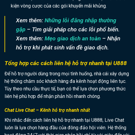
kiện vòng cược của các gói khuyến mãi khủng.
Xem thêm:
Những lỗi đăng nhập thường
gặp
– Tìm giải pháp cho các lỗi phổ biến.
Xem thêm:
Mẹo giao dịch an toàn
– Nhận
hỗ trợ khi phát sinh vấn đề giao dịch.
Tổng hợp các cách liên hệ hỗ trợ nhanh tại U888
Để hỗ trợ người dùng trong mọi tình huống, nhà cái xây dựng
hệ thống chăm sóc khách hàng đa kênh hoạt động liên tục.
Tùy theo nhu cầu thực tế, bạn có thể lựa chọn phương thức
liên hệ phù hợp để nhận phản hồi nhanh chóng.
Chat Live Chat – Kênh hỗ trợ nhanh nhất
Khi nhắc đến cách liên hệ hỗ trợ nhanh tại U888, Live Chat
luôn là lựa chọn hàng đầu của đông đảo hội viên. Hệ thống