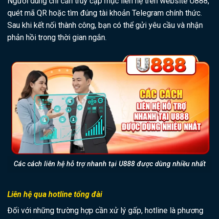
Người dùng chỉ cần truy cập mục liên hệ trên website U888,
quét mã QR hoặc tìm đúng tài khoản Telegram chính thức.
Sau khi kết nối thành công, bạn có thể gửi yêu cầu và nhận
phản hồi trong thời gian ngắn.
Các cách liên hệ hỗ trợ nhanh tại U888 được dùng nhiều nhất
Liên hệ qua hotline tổng đài
Đối với những trường hợp cần xử lý gấp, hotline là phương