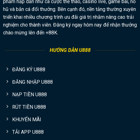
phẩm hấp dẫn như cá cược thể thao, casino live, game bài, nổ
hũ và bắn cá đổi thưởng. Bên cạnh đó, nền tảng thường xuyên
triển khai nhiều chương trình ưu đãi giá trị nhằm nâng cao trải
nghiệm cho thành viên. Đăng ký ngay hôm nay để nhận thưởng
chào mừng lên đến +88K.
HƯỚNG DẪN U888
ĐĂNG KÝ U888
ĐĂNG NHẬP U888
NẠP TIỀN U888
RÚT TIỀN U888
KHUYẾN MÃI
TẢI APP U888