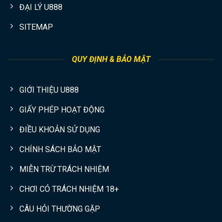
ĐẠI LÝ U888
SITEMAP
QUY ĐỊNH & BẢO MẬT
GIỚI THIỆU U888
GIẤY PHÉP HOẠT ĐỘNG
ĐIỀU KHOẢN SỬ DỤNG
CHÍNH SÁCH BẢO MẬT
MIỄN TRỪ TRÁCH NHIỆM
CHƠI CÓ TRÁCH NHIỆM 18+
CÂU HỎI THƯỜNG GẶP