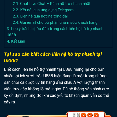
2.1.
Chat Live Chat – Kênh hỗ trợ nhanh nhất
2.2.
Kết nối qua ứng dụng Telegram
2.3.
Liên hệ qua hotline tổng đài
2.4.
Gửi email cho bộ phận chăm sóc khách hàng
3.
Lưu ý tránh bị lừa đảo trong cách liên hệ hỗ trợ nhanh
U888
4.
Kết luận
Tại sao cần biết cách liên hệ hỗ trợ nhanh tại
U888?
Biết cách liên hệ hỗ trợ nhanh tại U888 mang lại cho bạn
nhiều lợi ích vượt trội. U888 hiện đang là một trong những
sân chơi cá cược uy tín hàng đầu châu Á với lượng thành
viên truy cập khổng lồ mỗi ngày. Dù hệ thống vận hành cực
kỳ ổn định, nhưng đôi khi các yếu tố khách quan vẫn có thể
xảy ra.