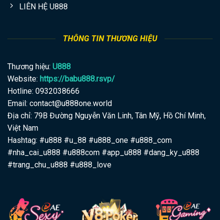
LIÊN HỆ U888
THÔNG TIN THƯƠNG HIỆU
Thương hiệu:
U888
Website:
https://babu888.rsvp/
Hotline: 0932038666
Email:
contact@u888one.world
Địa chỉ: 79B Đường Nguyễn Văn Linh, Tân Mỹ, Hồ Chí Minh,
Việt Nam
Hashtag: #u888 #u_88 #u888_one #u888_com
#nha_cai_u888 #u888com #app_u888 #dang_ky_u888
#trang_chu_u888 #u888_love