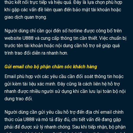
thức kết nối trực tiếp và hiệu quả. Đây là lựa chọn phù hợp
khi gặp các vấn đề liên quan đến bảo mật tài khoản hoặc
giao dịch quan trọng.
Người dùng chỉ cần gọi đến số hotline được công bố trên
website U888 và cung cấp thông tin cần thiết. Việc chuẩn bị
trước tên tài khoản hoặc nội dung cần hỗ trợ sẽ giúp quá
trình trao đổi diễn ra nhanh hơn.
Gửi email cho bộ phận chăm sóc khách hàng
Email phù hợp với các yêu cầu cần đối soát thông tin hoặc
gửi kèm tài liệu xác minh. Đây cũng là cách liên hệ hỗ trợ
nhanh được nhiều người sử dụng khi cần lưu lại toàn bộ nội
dung trao đổi.
Người dùng cần gửi yêu cầu hỗ trợ đến địa chỉ email chính
thức của U888 và mô tả đầy đủ, chi tiết vấn đề đang gặp
phải để được xử lý nhanh chóng. Sau khi tiếp nhận, bộ phận