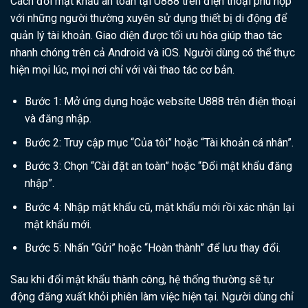
Cách đổi mật khẩu an toàn tại U888 trên điện thoại phù hợp
với những người thường xuyên sử dụng thiết bị di động để
quản lý tài khoản. Giao diện được tối ưu hóa giúp thao tác
nhanh chóng trên cả Android và iOS. Người dùng có thể thực
hiện mọi lúc, mọi nơi chỉ với vài thao tác cơ bản.
Bước 1: Mở ứng dụng hoặc website U888 trên điện thoại
và đăng nhập.
Bước 2: Truy cập mục “Của tôi” hoặc “Tài khoản cá nhân”.
Bước 3: Chọn “Cài đặt an toàn” hoặc “Đổi mật khẩu đăng
nhập”.
Bước 4: Nhập mật khẩu cũ, mật khẩu mới rồi xác nhận lại
mật khẩu mới.
Bước 5: Nhấn “Gửi” hoặc “Hoàn thành” để lưu thay đổi.
Sau khi đổi mật khẩu thành công, hệ thống thường sẽ tự
động đăng xuất khỏi phiên làm việc hiện tại. Người dùng chỉ