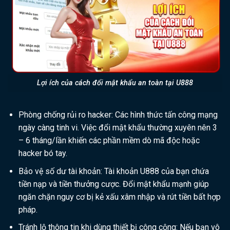
Lợi ích của cách đổi mật khẩu an toàn tại U888
Phòng chống rủi ro hacker: Các hình thức tấn công mạng
ngày càng tinh vi. Việc đổi mật khẩu thường xuyên nên 3
– 6 tháng/lần khiến các phần mềm dò mã độc hoặc
hacker bó tay.
Bảo vệ số dư tài khoản: Tài khoản U888 của bạn chứa
tiền nạp và tiền thưởng cược. Đổi mật khẩu mạnh giúp
ngăn chặn nguy cơ bị kẻ xấu xâm nhập và rút tiền bất hợp
pháp.
Tránh lộ thông tin khi dùng thiết bị công cộng: Nếu bạn vô