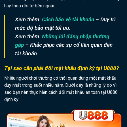
hay theo dõi từ bên ngoài.
Xem thêm:
Cách bảo vệ tài khoản
– Duy trì
mức độ bảo mật tối ưu.
Xem thêm:
Những lỗi đăng nhập thường
gặp
– Khắc phục các sự cố liên quan đến
tài khoản.
Tại sao cần phải đổi mật khẩu định kỳ tại U888?
Nhiều người chơi thường có thói quen dùng một mật khẩu
duy nhất trong suốt nhiều năm. Dưới đây là những lý do vì
sao bạn nên thực hiện cách đổi mật khẩu an toàn tại U888
định kỳ: