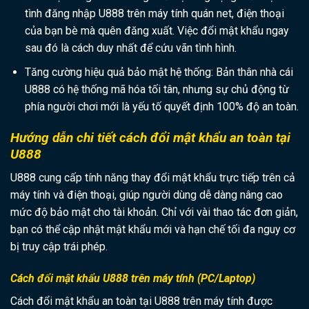
tình đăng nhập U888 trên máy tính quán net, điện thoại
của bạn bè mà quên đăng xuất. Việc đổi mật khẩu ngay
sau đó là cách duy nhất để cứu vãn tình hình.
Tăng cường hiệu quả bảo mật hệ thống: Bản thân nhà cái
U888 có hệ thống mã hóa tối tân, nhưng sự chủ động từ
phía người chơi mới là yếu tố quyết định 100% độ an toàn.
Hướng dẫn chi tiết cách đổi mật khẩu an toàn tại
U888
U888 cung cấp tính năng thay đổi mật khẩu trực tiếp trên cả
máy tính và điện thoại, giúp người dùng dễ dàng nâng cao
mức độ bảo mật cho tài khoản. Chỉ với vài thao tác đơn giản,
bạn có thể cập nhật mật khẩu mới và hạn chế tối đa nguy cơ
bị truy cập trái phép.
Cách đổi mật khẩu U888 trên máy tính (PC/Laptop)
Cách đổi mật khẩu an toàn tại U888 trên máy tính được