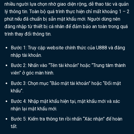
nhiều người lựa chọn nhờ giao diện rộng, dễ thao tác và quản
lý thông tin. Toàn bộ quá trình thực hiện chỉ mất khoảng 1 – 2
phút nếu đã chuẩn bị sẵn mật khẩu mới. Người dùng nên
đăng nhập từ thiết bị cá nhân để đảm bảo an toàn trong quá
trình thay đổi thông tin.
Bước 1: Truy cập website chính thức của U888 và đăng
nhập tài khoản.
Bước 2: Nhấn vào “Tên tài khoản” hoặc “Trung tâm thành
viên” ở góc màn hình.
Bước 3: Chọn mục “Bảo mật tài khoản” hoặc “Đổi mật
khẩu”.
Bước 4: Nhập mật khẩu hiện tại, mật khẩu mới và xác
nhận lại mật khẩu mới.
Bước 5: Kiểm tra thông tin rồi nhấn “Xác nhận” để hoàn
tất.