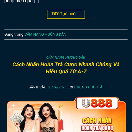
pháp hiệu quả […]
TIẾP TỤC ĐỌC
→
Đăng trong
CẨM NANG HƯỚNG DẪN
CẨM NANG HƯỚNG DẪN
Cách Nhận Hoàn Trả Cược Nhanh Chóng Và
Hiệu Quả Từ A-Z
ĐĂNG VÀO
30/06/2026
BỞI
DƯƠNG CHÍ THÁI