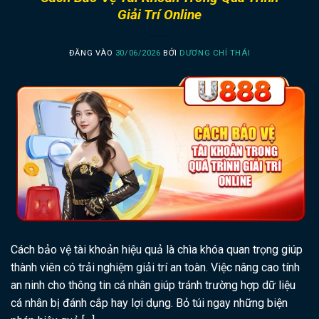
Giải Trí Online
ĐĂNG VÀO
30/06/2026
BỞI
DƯƠNG CHÍ THÁI
Cách bảo vệ tài khoản hiệu quả là chìa khóa quan trọng giúp
thành viên có trải nghiệm giải trí an toàn. Việc nâng cao tính
an ninh cho thông tin cá nhân giúp tránh trường hợp dữ liệu
cá nhân bị đánh cắp hay lợi dụng. Bỏ túi ngay những biện