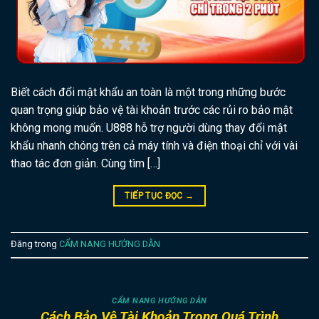
Biết cách đổi mật khẩu an toàn là một trong những bước
quan trọng giúp bảo vệ tài khoản trước các rủi ro bảo mật
không mong muốn. U888 hỗ trợ người dùng thay đổi mật
khẩu nhanh chóng trên cả máy tính và điện thoại chỉ với vài
thao tác đơn giản. Cùng tìm […]
TIẾP TỤC ĐỌC
→
Đăng trong
CẨM NANG HƯỚNG DẪN
CẨM NANG HƯỚNG DẪN
Cách Bảo Vệ Tài Khoản Trong Quá Trình