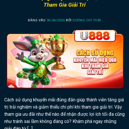
Tham Gia Giải Trí
ĐĂNG VÀO
30/06/2026
BỞI
DƯƠNG CHÍ THÁI
Cách sử dụng khuyến mãi đúng đắn giúp thành viên tăng giá
trị trải nghiệm và giảm thiểu chi phí khi tham gia giải trí. Vậy
tham gia ưu đãi như thế nào để nhận được lợi ích tối đa cũng
như tránh sai lầm không đáng có? Khám phá ngay những
giải đáp từ […]