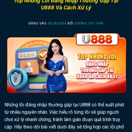
Top Những Lỗi Đăng Nhập Thường Gặp Tại
U888 Và Cách Xử Lý
ĐĂNG VÀO
30/06/2026
BỞI
DƯƠNG CHÍ THÁI
Những lỗi đăng nhập thường gặp tại U888 có thể xuất phát
từ nhiều nguyên nhân. Việc hiểu rõ từng lỗi sẽ giúp người
chơi xử lý nhanh chóng, tránh làm gián đoạn quá trình truy
cập. Hãy theo dõi bài viết dưới đây sẽ tổng hợp các lỗi phổ