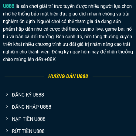
U888
là sân chơi giải trí trực tuyến được nhiều người lựa chọn
nhờ hệ thống bảo mật hiện đại, giao dịch nhanh chóng và trải
nghiệm ổn định. Người chơi có thể tham gia đa dạng sản
phẩm hấp dẫn như cá cược thể thao, casino live, game bài, nổ
hũ và bắn cá đổi thưởng. Bên cạnh đó, nền tảng thường xuyên
triển khai nhiều chương trình ưu đãi giá trị nhằm nâng cao trải
nghiệm cho thành viên. Đăng ký ngay hôm nay để nhận thưởng
chào mừng lên đến +88K.
HƯỚNG DẪN U888
ĐĂNG KÝ U888
ĐĂNG NHẬP U888
NẠP TIỀN U888
RÚT TIỀN U888