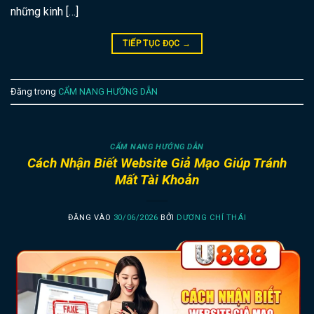
những kinh […]
TIẾP TỤC ĐỌC
→
Đăng trong
CẨM NANG HƯỚNG DẪN
CẨM NANG HƯỚNG DẪN
Cách Nhận Biết Website Giả Mạo Giúp Tránh
Mất Tài Khoản
ĐĂNG VÀO
30/06/2026
BỞI
DƯƠNG CHÍ THÁI