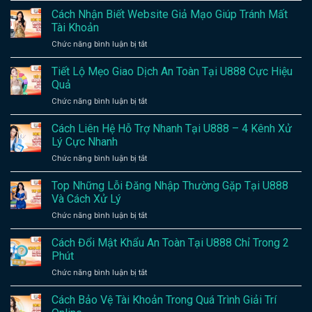
Rút
Áp
Cách Nhận Biết Website Giả Mạo Giúp Tránh Mất
Tại
Dụng
U888
Tài Khoản
Kinh
Kèm
ở
Chức năng bình luận bị tắt
Nghiệm
Quy
Cách
Cá
Trình
Nhận
Tiết Lộ Mẹo Giao Dịch An Toàn Tại U888 Cực Hiệu
Cược
Chuẩn
Biết
Di
Quả
2026
Website
Động
ở
Chức năng bình luận bị tắt
Giả
Để
Tiết
Mạo
Chơi
Lộ
Cách Liên Hệ Hỗ Trợ Nhanh Tại U888 – 4 Kênh Xử
Giúp
Hiệu
Mẹo
Tránh
Lý Cực Nhanh
Quả
Giao
Mất
ở
Chức năng bình luận bị tắt
Dịch
Tài
Cách
An
Khoản
Liên
Top Những Lỗi Đăng Nhập Thường Gặp Tại U888
Toàn
Hệ
Tại
Và Cách Xử Lý
Hỗ
U888
ở
Chức năng bình luận bị tắt
Trợ
Cực
Top
Nhanh
Hiệu
Những
Cách Đổi Mật Khẩu An Toàn Tại U888 Chỉ Trong 2
Tại
Quả
Lỗi
U888
Phút
Đăng
–
ở
Chức năng bình luận bị tắt
Nhập
4
Cách
Thường
Kênh
Đổi
Cách Bảo Vệ Tài Khoản Trong Quá Trình Giải Trí
Gặp
Xử
Mật
Tại
Lý