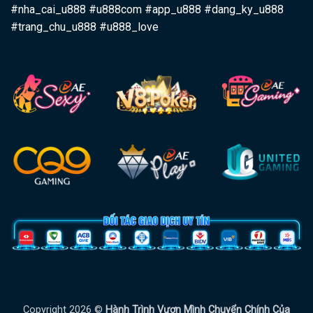
#nha_cai_u888 #u888com #app_u888 #dang_ky_u888
#trang_chu_u888 #u888_love
Copyright 2026 ©
Hành Trình Vươn Mình Chuyển Chính Của