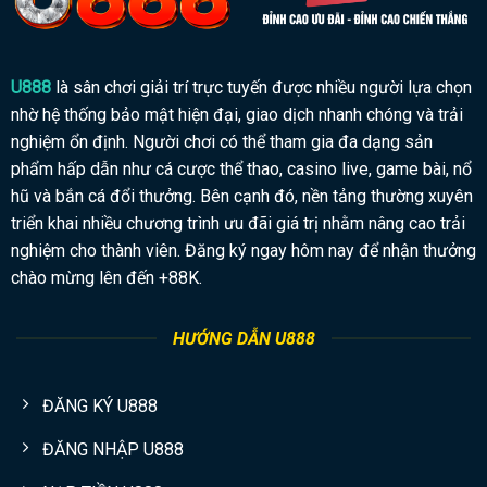
U888
là sân chơi giải trí trực tuyến được nhiều người lựa chọn
nhờ hệ thống bảo mật hiện đại, giao dịch nhanh chóng và trải
nghiệm ổn định. Người chơi có thể tham gia đa dạng sản
phẩm hấp dẫn như cá cược thể thao, casino live, game bài, nổ
hũ và bắn cá đổi thưởng. Bên cạnh đó, nền tảng thường xuyên
triển khai nhiều chương trình ưu đãi giá trị nhằm nâng cao trải
nghiệm cho thành viên. Đăng ký ngay hôm nay để nhận thưởng
chào mừng lên đến +88K.
HƯỚNG DẪN U888
ĐĂNG KÝ U888
ĐĂNG NHẬP U888