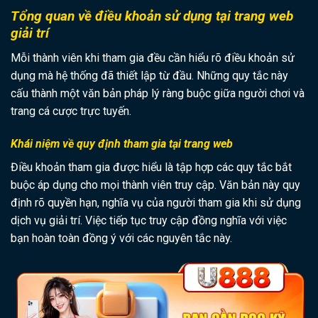
Tổng quan về điều khoản sử dụng tại trang web
giải trí
Mỗi thành viên khi tham gia đều cần hiểu rõ điều khoản sử
dụng mà hệ thống đã thiết lập từ đầu. Những quy tắc này
cấu thành một văn bản pháp lý ràng buộc giữa người chơi và
trang cá cược trực tuyến.
Khái niệm về quy định tham gia tại trang web
Điều khoản tham gia được hiểu là tập hợp các quy tắc bắt
buộc áp dụng cho mọi thành viên truy cập. Văn bản này quy
định rõ quyền hạn, nghĩa vụ của người tham gia khi sử dụng
dịch vụ giải trí. Việc tiếp tục truy cập đồng nghĩa với việc
bạn hoàn toàn đồng ý với các nguyên tắc này.