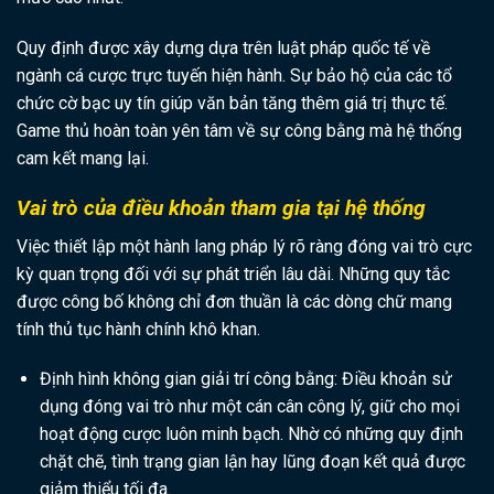
Quy định được xây dựng dựa trên luật pháp quốc tế về
ngành cá cược trực tuyến hiện hành. Sự bảo hộ của các tổ
chức cờ bạc uy tín giúp văn bản tăng thêm giá trị thực tế.
Game thủ hoàn toàn yên tâm về sự công bằng mà hệ thống
cam kết mang lại.
Vai trò của điều khoản tham gia tại hệ thống
Việc thiết lập một hành lang pháp lý rõ ràng đóng vai trò cực
kỳ quan trọng đối với sự phát triển lâu dài. Những quy tắc
được công bố không chỉ đơn thuần là các dòng chữ mang
tính thủ tục hành chính khô khan.
Định hình không gian giải trí công bằng: Điều khoản sử
dụng đóng vai trò như một cán cân công lý, giữ cho mọi
hoạt động cược luôn minh bạch. Nhờ có những quy định
chặt chẽ, tình trạng gian lận hay lũng đoạn kết quả được
giảm thiểu tối đa.