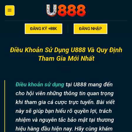
Bỏ
qua
nội
dung
ĐĂNG KÝ +88K
ĐĂNG NHẬP
Điều Khoản Sử Dụng U888 Và Quy Định
Tham Gia Mới Nhất
Điều khoản sử dụng
tại U888 mang đến
cho hội viên những thông tin quan trọng
khi tham gia cá cược trực tuyến. Bài viết
này sẽ giúp bạn hiểu rõ quyền lợi, trách
nhiệm và nguyên tắc bảo mật tại thương
hiệu hàng đầu hiện nay. Hãy cùng khám