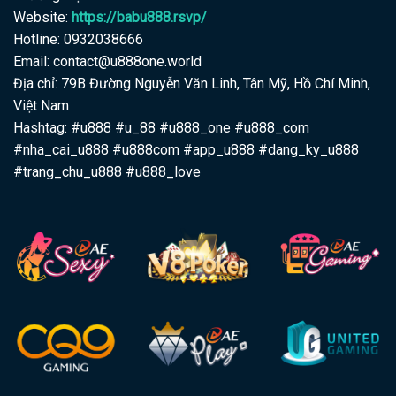
Website:
https://babu888.rsvp/
Hotline: 0932038666
Email:
contact@u888one.world
Địa chỉ: 79B Đường Nguyễn Văn Linh, Tân Mỹ, Hồ Chí Minh,
Việt Nam
Hashtag: #u888 #u_88 #u888_one #u888_com
#nha_cai_u888 #u888com #app_u888 #dang_ky_u888
#trang_chu_u888 #u888_love