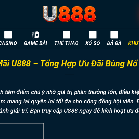
CASINO
GAME BÀI
THỂ THAO
XỔ SỐ
ĐÁ GÀ
KHU
ãi U888 – Tổng Hợp Ưu Đãi Bùng Nổ
h tâm điểm chú ý nhờ giá trị phần thưởng lớn, điều ki
nhằm mang lại quyền lợi tối đa cho cộng đồng hội viên. 
ảnh giải trí. Bạn truy cập U888 ngay để kích hoạt ưu đ