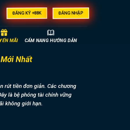
ĐĂNG KÝ +88K
ĐĂNG NHẬP
YẾN MÃI
CẨM NANG HƯỚNG DẪN
 Mới Nhất
ện rút tiền đơn giản. Các chương
Đây là bệ phóng tài chính vững
ãi không giới hạn.