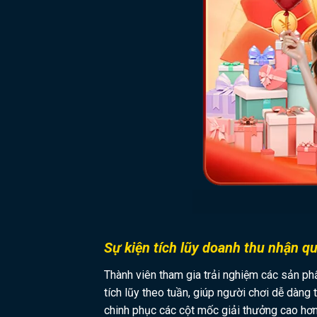
Sự kiện tích lũy doanh thu nhận qu
Thành viên tham gia trải nghiệm các sản ph
tích lũy theo tuần, giúp người chơi dễ dàng
chinh phục các cột mốc giải thưởng cao hơn