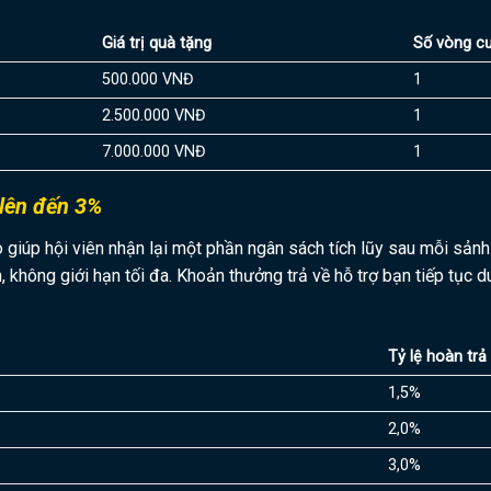
Giá trị quà tặng
Số vòng c
500.000 VNĐ
1
2.500.000 VNĐ
1
7.000.000 VNĐ
1
 lên đến 3%
iúp hội viên nhận lại một phần ngân sách tích lũy sau mỗi sảnh g
n, không giới hạn tối đa. Khoản thưởng trả về hỗ trợ bạn tiếp tục
Tỷ lệ hoàn trả
1,5%
2,0%
3,0%