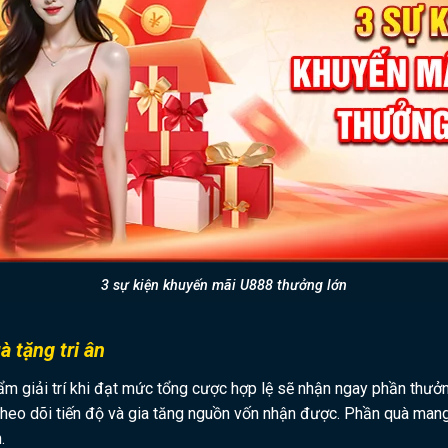
3 sự kiện khuyến mãi U888 thưởng lớn
à tặng tri ân
ẩm giải trí khi đạt mức tổng cược hợp lệ sẽ nhận ngay phần thưởn
 theo dõi tiến độ và gia tăng nguồn vốn nhận được. Phần quà mang
.