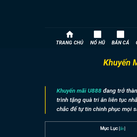
Bỏ
qua
nội
dung
TRANG CHỦ
NỔ HŨ
BẮN CÁ
Khuyến M
Khuyến mãi U888
đang trở thàn
trình tặng quà tri ân liên tục 
chắc để tự tin chinh phục mọi s
Mục Lục
[
ẩn
]