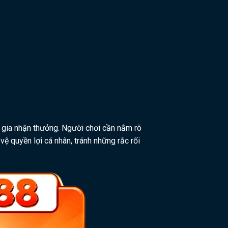
gia nhận thưởng. Người chơi cần nắm rõ
vệ quyền lợi cá nhân, tránh những rắc rối