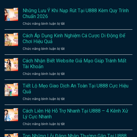
Những Lưu Ý Khi Nạp Rút Tại U888 Kèm Quy Trình
Chuẩn 2026
ở
Chức năng bình luận bị tắt
Những
Lưu
Cách Áp Dụng Kinh Nghiệm Cá Cược Di Động Để
Ý
Chơi Hiệu Quả
Khi
ở
Chức năng bình luận bị tắt
Nạp
Cách
Rút
Áp
Cách Nhận Biết Website Giả Mạo Giúp Tránh Mất
Tại
Dụng
U888
Tài Khoản
Kinh
Kèm
ở
Chức năng bình luận bị tắt
Nghiệm
Quy
Cách
Cá
Trình
Nhận
Tiết Lộ Mẹo Giao Dịch An Toàn Tại U888 Cực Hiệu
Cược
Chuẩn
Biết
Di
Quả
2026
Website
Động
ở
Chức năng bình luận bị tắt
Giả
Để
Tiết
Mạo
Chơi
Lộ
Cách Liên Hệ Hỗ Trợ Nhanh Tại U888 – 4 Kênh Xử
Giúp
Hiệu
Mẹo
Tránh
Lý Cực Nhanh
Quả
Giao
Mất
ở
Chức năng bình luận bị tắt
Dịch
Tài
Cách
An
Khoản
Liên
Top Những Lỗi Đăng Nhập Thường Gặp Tại U888
Toàn