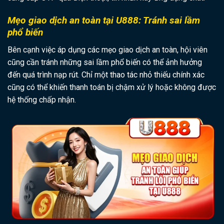
Mẹo giao dịch an toàn tại U888: Tránh sai lầm
phổ biến
Bên cạnh việc áp dụng các mẹo giao dịch an toàn, hội viên
cũng cần tránh những sai lầm phổ biến có thể ảnh hưởng
đến quá trình nạp rút. Chỉ một thao tác nhỏ thiếu chính xác
cũng có thể khiến thanh toán bị chậm xử lý hoặc không được
hệ thống chấp nhận.