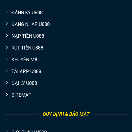
ĐĂNG KÝ U888
ĐĂNG NHẬP U888
NẠP TIỀN U888
RÚT TIỀN U888
KHUYẾN MÃI
TẢI APP U888
ĐẠI LÝ U888
SITEMAP
QUY ĐỊNH & BẢO MẬT