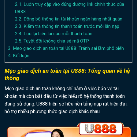
2.1.
Luôn truy cập vào đúng đường link chính thức của
U888
2.2.
Đồng bộ thông tin tài khoản ngân hàng nhất quán
2.3.
Kiểm tra thông tin thanh toán trước mỗi lần nạp
2.4.
Lưu lại biên lai sau mỗi thanh toán
2.5.
Tuyệt đối không chia sẻ mã OTP
3.
Mẹo giao dịch an toàn tại U888: Tránh sai lầm phổ biến
4.
Kết luận
Mẹo giao dịch an toàn tại U888: Tổng quan về hệ
thống
Mẹo giao dịch an toàn không chỉ nằm ở việc bảo vệ tài
khoản mà còn bắt đầu từ việc hiểu rõ hệ thống thanh toán
đang sử dụng. U888 hiện sở hữu nền tảng nạp rút hiện đại,
hỗ trợ nhiều phương thức giao dịch khác nhau.