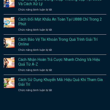
Hệ
Tại
Và Cách Xử Lý
Hỗ
U888
ở
Chức năng bình luận bị tắt
Trợ
Cực
Top
Nhanh
Hiệu
Những
Cách Đổi Mật Khẩu An Toàn Tại U888 Chỉ Trong 2
Tại
Quả
Lỗi
U888
Phút
Đăng
–
ở
Chức năng bình luận bị tắt
Nhập
4
Cách
Thường
Kênh
Đổi
Cách Bảo Vệ Tài Khoản Trong Quá Trình Giải Trí
Gặp
Xử
Mật
Tại
Online
Lý
Khẩu
U888
Cực
ở
Chức năng bình luận bị tắt
An
Và
Nhanh
Cách
Toàn
Cách
Bảo
Cách Nhận Hoàn Trả Cược Nhanh Chóng Và Hiệu
Tại
Xử
Vệ
U888
Quả Từ A-Z
Lý
Tài
Chỉ
ở
Chức năng bình luận bị tắt
Khoản
Trong
Cách
Trong
2
Nhận
Cách Sử Dụng Khuyến Mãi Hiệu Quả Khi Tham Gia
Quá
Phút
Hoàn
Trình
Giải Trí
Trả
Giải
ở
Chức năng bình luận bị tắt
Cược
Trí
Cách
Nhanh
Online
Sử
Chóng
Dụng
Và
Khuyến
Hiệu