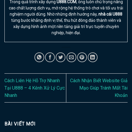
Trong quá trình xây dựng
U888.COM
, ông luôn chú trọng nâng
cao chất lượng dịch vụ, mở rộng hệ thống trò chơi và tối ưu trải
nghiệm người dùng. Nhờ những định hướng này,
nhà cái U888
từng bước khẳng định vị thế, thu hút đông đảo thành viên và
xây dựng hình ảnh một nền tảng giải trí trực tuyến chuyên
nghiệp, hiện đại.
Cách Liên Hệ Hỗ Trợ Nhanh
Cách Nhận Biết Website Giả
Tại U888 – 4 Kênh Xử Lý Cực
Mạo Giúp Tránh Mất Tài
Nhanh
Khoản
BÀI VIẾT MỚI