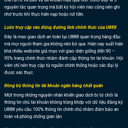
nguyên tắc quan trọng mà bất kỳ hội viên nào cũng nên ghi
nhớ trước khi thực hiện nạp hoặc rút tiền.
Luôn truy cập vào đúng đường link chính thức của U888
Đây là mẹo giao dịch an toàn tại U888 quan trọng hàng đầu
mà mọi người tham gia không nên bỏ qua. Hiện nay xuất hiện
khá nhiều website giả mạo với giao diện giống đến 90 –
95% trang chính thức nhằm đánh cắp thông tin tài khoản. Hội
viên chỉ nên truy cập từ nguồn chính thống hoặc các đại lý
được xác thực.
Đồng bộ thông tin tài khoản ngân hàng nhất quán
Một trong những nguyên nhân khiến giao dịch bị từ chối là
thông tin chủ tài khoản không trùng khớp với dữ liệu đăng ký.
U888 yêu cầu 100% thông tin chính chủ nhằm đảm bảo an
toàn và phòng chống gian lận.