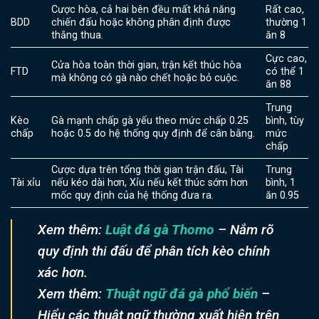
Cược hòa, cả hai bên đều mất khả năng
Rất cao,
BDD
chiến đấu hoặc không phân định được
thường 1
thắng thua.
ăn 8
Cực cao,
Cửa hòa toàn thời gian, trận kết thúc hòa
FTD
có thể 1
mà không có gà nào chết hoặc bỏ cuộc.
ăn 88
Trung
Kèo
Gà mạnh chấp gà yếu theo mức chấp 0.25
bình, tùy
chấp
hoặc 0.5 do hệ thống quy định để cân bằng.
mức
chấp
Cược dựa trên tổng thời gian trận đấu, Tài
Trung
Tài xỉu
nếu kéo dài hơn, Xỉu nếu kết thúc sớm hơn
bình, 1
mốc quy định của hệ thống đưa ra.
ăn 0.95
Xem thêm:
Luật đá gà Thomo
– Nắm rõ
quy định thi đấu để phân tích kèo chính
xác hơn.
Xem thêm:
Thuật ngữ đá gà phổ biến
–
Hiểu các thuật ngữ thường xuất hiện trên