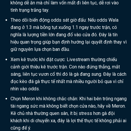
không dễ ăn mà chỉ làm vốn mất đi liên tục, dễ rơi vào
tình trạng trắng tay.
Theo dõi biến động odds sát giờ đấu: Nếu odds Wala
đang ở 1.3 mà bỗng tụt xuống 1.1 ngay trước trận, có
nghĩa là lượng tiền lớn đang đổ vào cửa đó. Đây là tín
hiệu quan trọng giúp bạn định hướng lại quyết định thay vì
giữ nguyên lựa chọn ban đầu.
Xem kê trước khi đặt cược: Livestream thường chiếu
cảnh giới thiệu kê trước trận. Con nào đứng thẳng, mắt
sáng, liên tục vươn cổ thì đó là gà đang sung. Đây là cách
đọc kèo đá gà thực tế nhất mà nhiều người bỏ qua vì chỉ
nhìn vào odds.
Chọn Meron khi không chắc chắn: Khi hai bên trông ngang
tài ngang sức mà không biết chọn cửa nào, hãy về Meron.
Kê chủ nhà thường quen sân, ít bị stress hơn gà đội
khách khi di chuyển xa, đây là lợi thế thực tế không phải ai
cũng để ý.