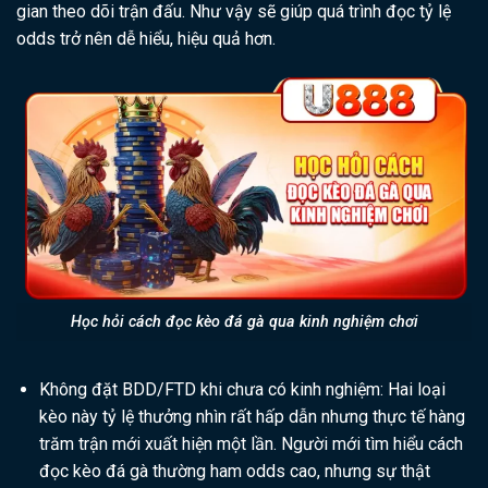
gian theo dõi trận đấu. Như vậy sẽ giúp quá trình đọc tỷ lệ
odds trở nên dễ hiểu, hiệu quả hơn.
Học hỏi cách đọc kèo đá gà qua kinh nghiệm chơi
Không đặt BDD/FTD khi chưa có kinh nghiệm: Hai loại
kèo này tỷ lệ thưởng nhìn rất hấp dẫn nhưng thực tế hàng
trăm trận mới xuất hiện một lần. Người mới tìm hiểu cách
đọc kèo đá gà thường ham odds cao, nhưng sự thật