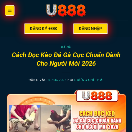
Bỏ
qua
nội
dung
ĐĂNG KÝ +88K
ĐĂNG NHẬP
ĐÁ GÀ
Cách Đọc Kèo Đá Gà Cực Chuẩn Dành
Cho Người Mới 2026
ĐĂNG VÀO
30/06/2026
BỞI
DƯƠNG CHÍ THÁI