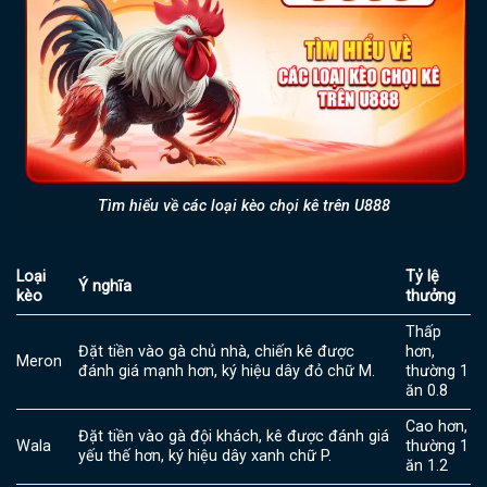
Tìm hiểu về các loại kèo chọi kê trên U888
Loại
Tỷ lệ
Ý nghĩa
kèo
thưởng
Thấp
Đặt tiền vào gà chủ nhà, chiến kê được
hơn,
Meron
đánh giá mạnh hơn, ký hiệu dây đỏ chữ M.
thường 1
ăn 0.8
Cao hơn,
Đặt tiền vào gà đội khách, kê được đánh giá
Wala
thường 1
yếu thế hơn, ký hiệu dây xanh chữ P.
ăn 1.2