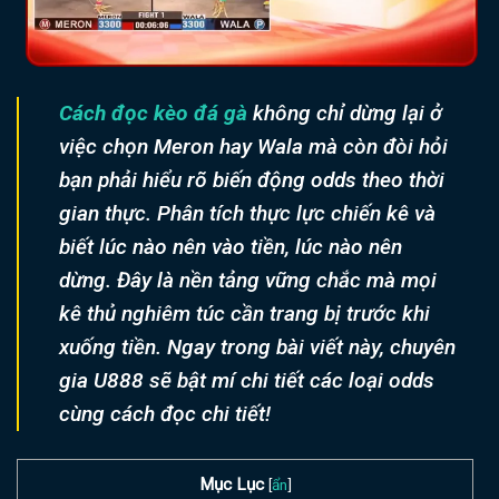
Cách đọc kèo đá gà
không chỉ dừng lại ở
việc chọn Meron hay Wala mà còn đòi hỏi
bạn phải hiểu rõ biến động odds theo thời
gian thực. Phân tích thực lực chiến kê và
biết lúc nào nên vào tiền, lúc nào nên
dừng. Đây là nền tảng vững chắc mà mọi
kê thủ nghiêm túc cần trang bị trước khi
xuống tiền. Ngay trong bài viết này, chuyên
gia U888 sẽ bật mí chi tiết các loại odds
cùng cách đọc chi tiết!
Mục Lục
[
ẩn
]