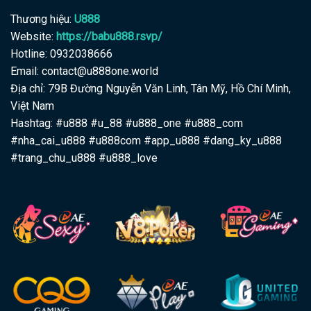
Thương hiệu:
U888
Website:
https://babu888.rsvp/
Hotline: 0932038666
Email:
contact@u888one.world
Địa chỉ: 79B Đường Nguyễn Văn Linh, Tân Mỹ, Hồ Chí Minh,
Việt Nam
Hashtag: #u888 #u_88 #u888_one #u888_com
#nha_cai_u888 #u888com #app_u888 #dang_ky_u888
#trang_chu_u888 #u888_love