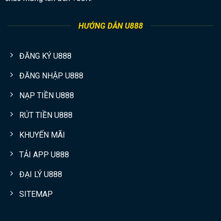
HƯỚNG DẪN U888
ĐĂNG KÝ U888
ĐĂNG NHẬP U888
NẠP TIỀN U888
RÚT TIỀN U888
KHUYẾN MÃI
TẢI APP U888
ĐẠI LÝ U888
SITEMAP