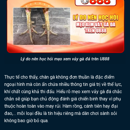
Lý do nên học hỏi mẹo xem vảy gà đá trên U888
Thực tế cho thấy, chân gà không đơn thuần là đặc điểm
ngoại hình mà còn ẩn chứa nhiều thông tin giá trị về thể lực,
khí chất cùng khả thi đấu. Hiểu rõ mẹo xem vảy gà đá chắc
chắn sẽ giúp bạn chủ động đánh giá chiến binh thay vì phụ
thuộc hoàn toàn vào may rủi. Hàm rồng, cánh tiên hay đại
đao,… mỗi loại đều là tín hiệu riêng mà dân chơi sành sỏi
không bao giờ bỏ qua.