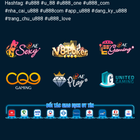
Hashtag: #u888 #u_88 #u888_one #u888_com
#nha_cai_u888 #u888com #app_u888 #dang_ky_u888
#trang_chu_u888 #u888_love