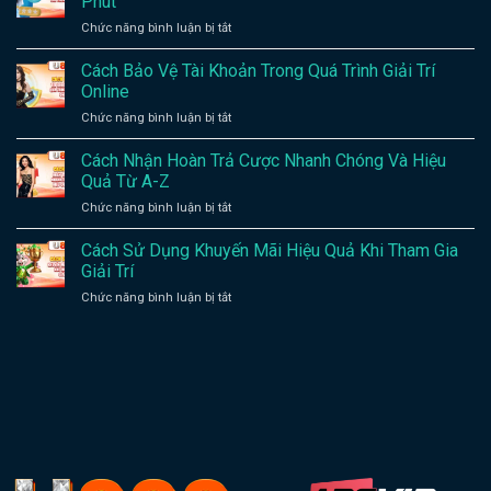
Phút
Đăng
–
ở
Chức năng bình luận bị tắt
Nhập
4
Cách
Thường
Kênh
Đổi
Cách Bảo Vệ Tài Khoản Trong Quá Trình Giải Trí
Gặp
Xử
Mật
Tại
Online
Lý
Khẩu
U888
Cực
ở
Chức năng bình luận bị tắt
An
Và
Nhanh
Cách
Toàn
Cách
Bảo
Cách Nhận Hoàn Trả Cược Nhanh Chóng Và Hiệu
Tại
Xử
Vệ
U888
Quả Từ A-Z
Lý
Tài
Chỉ
ở
Chức năng bình luận bị tắt
Khoản
Trong
Cách
Trong
2
Nhận
Cách Sử Dụng Khuyến Mãi Hiệu Quả Khi Tham Gia
Quá
Phút
Hoàn
Trình
Giải Trí
Trả
Giải
ở
Chức năng bình luận bị tắt
Cược
Trí
Cách
Nhanh
Online
Sử
Chóng
Dụng
Và
Khuyến
Hiệu
Mãi
Quả
Hiệu
Từ
Quả
A-
Khi
Z
Tham
Gia