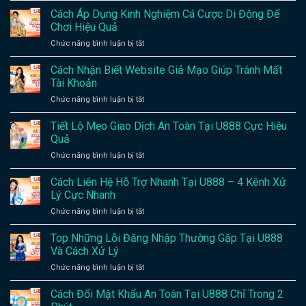
Lưu
Cách Áp Dụng Kinh Nghiệm Cá Cược Di Động Để
Ý
Chơi Hiệu Quả
Khi
ở
Chức năng bình luận bị tắt
Nạp
Cách
Rút
Áp
Cách Nhận Biết Website Giả Mạo Giúp Tránh Mất
Tại
Dụng
U888
Tài Khoản
Kinh
Kèm
ở
Chức năng bình luận bị tắt
Nghiệm
Quy
Cách
Cá
Trình
Nhận
Tiết Lộ Mẹo Giao Dịch An Toàn Tại U888 Cực Hiệu
Cược
Chuẩn
Biết
Di
Quả
2026
Website
Động
ở
Chức năng bình luận bị tắt
Giả
Để
Tiết
Mạo
Chơi
Lộ
Cách Liên Hệ Hỗ Trợ Nhanh Tại U888 – 4 Kênh Xử
Giúp
Hiệu
Mẹo
Tránh
Lý Cực Nhanh
Quả
Giao
Mất
ở
Chức năng bình luận bị tắt
Dịch
Tài
Cách
An
Khoản
Liên
Top Những Lỗi Đăng Nhập Thường Gặp Tại U888
Toàn
Hệ
Tại
Và Cách Xử Lý
Hỗ
U888
ở
Chức năng bình luận bị tắt
Trợ
Cực
Top
Nhanh
Hiệu
Những
Cách Đổi Mật Khẩu An Toàn Tại U888 Chỉ Trong 2
Tại
Quả
Lỗi
U888