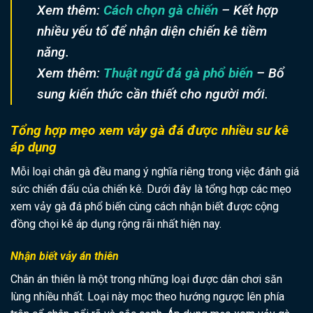
Xem thêm:
Cách chọn gà chiến
– Kết hợp
nhiều yếu tố để nhận diện chiến kê tiềm
năng.
Xem thêm:
Thuật ngữ đá gà phổ biến
– Bổ
sung kiến thức cần thiết cho người mới.
Tổng hợp mẹo xem vảy gà đá được nhiều sư kê
áp dụng
Mỗi loại chân gà đều mang ý nghĩa riêng trong việc đánh giá
sức chiến đấu của chiến kê. Dưới đây là tổng hợp các mẹo
xem vảy gà đá phổ biến cùng cách nhận biết được cộng
đồng chọi kê áp dụng rộng rãi nhất hiện nay.
Nhận biết vảy án thiên
Chân án thiên là một trong những loại được dân chơi săn
lùng nhiều nhất. Loại này mọc theo hướng ngược lên phía