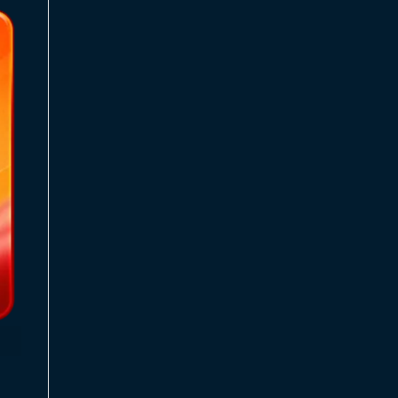
Mãi
Từ
Hiệu
A-
Quả
Z
Khi
Tham
Gia
Giải
Trí