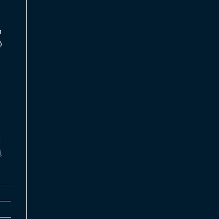
n
ộ
.
.