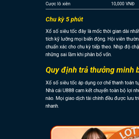
Cược lô xiên
10,000 VNĐ
Chu kỳ 5 phút
Xổ số siêu tốc đây là mốc thời gian dài nh
tích kỹ lưỡng mọi biến động. Hội viên thườ
chuẩn xác cho chu kỳ tiếp theo. Nhịp độ chậ
những sai lầm khi phân bổ vốn.
Quy định trả thưởng minh b
Xổ số siêu tốc áp dụng cơ chế thanh toán t
Nhà cái U888 cam kết chuyển toàn bộ lợi nh
nào. Mọi giao dịch tài chính đều được lưu tr
nhanh.