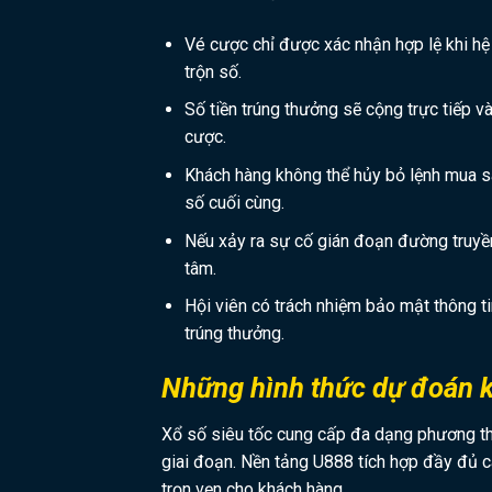
Vé cược chỉ được xác nhận hợp lệ khi hệ
trộn số.
Số tiền trúng thưởng sẽ cộng trực tiếp và
cược.
Khách hàng không thể hủy bỏ lệnh mua s
số cuối cùng.
Nếu xảy ra sự cố gián đoạn đường truyề
tâm.
Hội viên có trách nhiệm bảo mật thông ti
trúng thưởng.
Những hình thức dự đoán kế
Xổ số siêu tốc cung cấp đa dạng phương thứ
giai đoạn. Nền tảng U888 tích hợp đầy đủ c
trọn vẹn cho khách hàng.