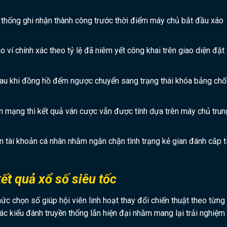
 thống ghi nhận thành công trước thời điểm máy chủ bắt đầu xáo
o ví chính xác theo tỷ lệ đã niêm yết công khai trên giao diện đặt
au khi đồng hồ đếm ngược chuyển sang trạng thái khóa bảng chố
n mạng thì kết quả ván cược vẫn được tính dựa trên máy chủ trun
n tài khoản cá nhân nhằm ngăn chặn tình trạng kẻ gian đánh cắp t
t quả xổ số siêu tốc
c chọn số giúp hội viên linh hoạt thay đổi chiến thuật theo từng
ác kiểu đánh truyền thống lẫn hiện đại nhằm mang lại trải nghiệm