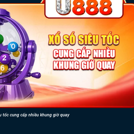
u tốc cung cấp nhiều khung giờ quay