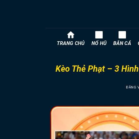
Bỏ
qua
nội
dung
TRANG CHỦ
NỔ HŨ
BẮN CÁ
Kèo Thẻ Phạt – 3 Hình
ĐĂNG 