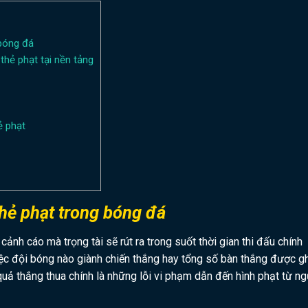
 bóng đá
thẻ phạt tại nền tảng
ẻ phạt
thẻ phạt trong bóng đá
ảnh cáo mà trọng tài sẽ rút ra trong suốt thời gian thi đấu chính
ệc đội bóng nào giành chiến thắng hay tổng số bàn thắng được gh
 quả thắng thua chính là những lỗi vi phạm dẫn đến hình phạt từ n