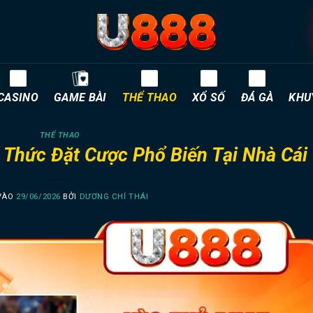
CASINO
GAME BÀI
THỂ THAO
XỔ SỐ
ĐÁ GÀ
KHU
THỂ THAO
 Thức Đặt Cược Phổ Biến Tại Nhà Cái
VÀO
29/06/2026
BỞI
DƯƠNG CHÍ THÁI