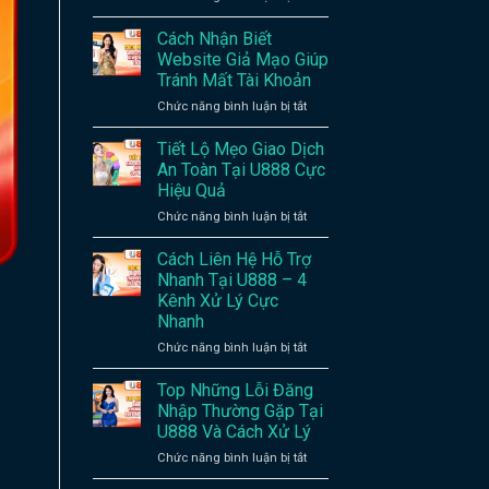
U888
Cách
Kèm
Áp
Cách Nhận Biết
Quy
Dụng
Website Giả Mạo Giúp
Trình
Kinh
Tránh Mất Tài Khoản
Chuẩn
Nghiệm
2026
ở
Chức năng bình luận bị tắt
Cá
Cách
Cược
Nhận
Di
Tiết Lộ Mẹo Giao Dịch
Biết
Động
An Toàn Tại U888 Cực
Website
Để
Hiệu Quả
Giả
Chơi
ở
Chức năng bình luận bị tắt
Mạo
Hiệu
Tiết
Giúp
Quả
Lộ
Tránh
Cách Liên Hệ Hỗ Trợ
Mẹo
Mất
Nhanh Tại U888 – 4
Giao
Tài
Kênh Xử Lý Cực
Dịch
Khoản
Nhanh
An
Toàn
ở
Chức năng bình luận bị tắt
Tại
Cách
U888
Liên
Top Những Lỗi Đăng
Cực
Hệ
Nhập Thường Gặp Tại
Hiệu
Hỗ
U888 Và Cách Xử Lý
Quả
Trợ
ở
Chức năng bình luận bị tắt
Nhanh
Top
Tại