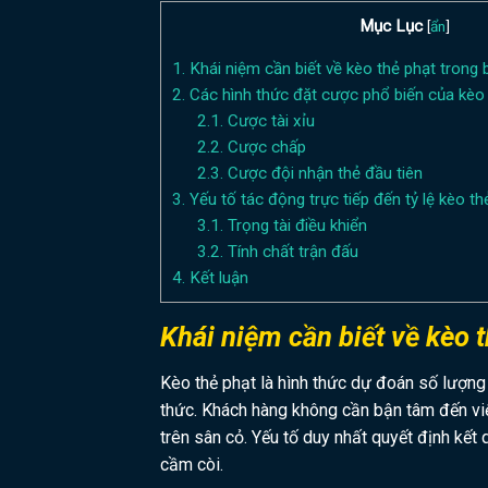
Mục Lục
[
ẩn
]
1.
Khái niệm cần biết về kèo thẻ phạt trong
2.
Các hình thức đặt cược phổ biến của kèo 
2.1.
Cược tài xỉu
2.2.
Cược chấp
2.3.
Cược đội nhận thẻ đầu tiên
3.
Yếu tố tác động trực tiếp đến tỷ lệ kèo th
3.1.
Trọng tài điều khiển
3.2.
Tính chất trận đấu
4.
Kết luận
Khái niệm cần biết về kèo 
Kèo thẻ phạt là hình thức dự đoán số lượng c
thức. Khách hàng không cần bận tâm đến vi
trên sân cỏ. Yếu tố duy nhất quyết định kết
cầm còi.