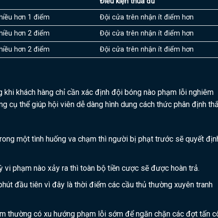
Điều kiện thua đủ
hiều hơn 1 điểm
Đội cửa trên nhận ít điểm hơn
hiều hơn 2 điểm
Đội cửa trên nhận ít điểm hơn
hiều hơn 2 điểm
Đội cửa trên nhận ít điểm hơn
g khi khách hàng chỉ cần xác định đội bóng nào phạm lỗi nghiêm
ống cụ thể giúp hội viên dễ dàng hình dung cách thức phân định th
rong một tình huống va chạm thì người bị phạt trước sẽ quyết địn
 vi phạm nào xảy ra thì toàn bộ tiền cược sẽ được hoàn trả.
hút đầu tiên vì đây là thời điểm các cầu thủ thường xuyên tranh
m thường có xu hướng phạm lỗi sớm để ngăn chặn các đợt tấn c