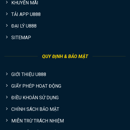
KHUYẾN MÃI
TẢI APP U888
ĐẠI LÝ U888
SITEMAP
QUY ĐỊNH & BẢO MẬT
GIỚI THIỆU U888
GIẤY PHÉP HOẠT ĐỘNG
ĐIỀU KHOẢN SỬ DỤNG
CHÍNH SÁCH BẢO MẬT
MIỄN TRỪ TRÁCH NHIỆM