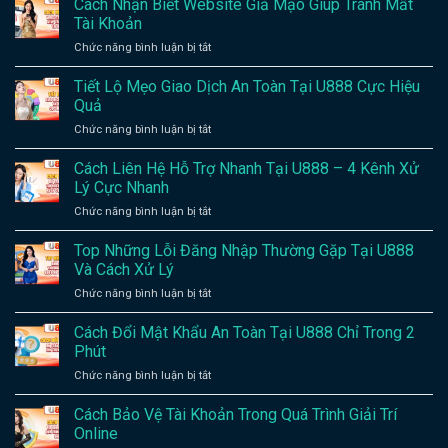
Cách Nhận Biết Website Giả Mạo Giúp Tránh Mất
Tại
Dụng
U888
Tài Khoản
Kinh
Kèm
ở
Chức năng bình luận bị tắt
Nghiệm
Quy
Cách
Cá
Trình
Nhận
Tiết Lộ Mẹo Giao Dịch An Toàn Tại U888 Cực Hiệu
Cược
Chuẩn
Biết
Di
Quả
2026
Website
Động
ở
Chức năng bình luận bị tắt
Giả
Để
Tiết
Mạo
Chơi
Lộ
Cách Liên Hệ Hỗ Trợ Nhanh Tại U888 – 4 Kênh Xử
Giúp
Hiệu
Mẹo
Tránh
Lý Cực Nhanh
Quả
Giao
Mất
ở
Chức năng bình luận bị tắt
Dịch
Tài
Cách
An
Khoản
Liên
Top Những Lỗi Đăng Nhập Thường Gặp Tại U888
Toàn
Hệ
Tại
Và Cách Xử Lý
Hỗ
U888
ở
Chức năng bình luận bị tắt
Trợ
Cực
Top
Nhanh
Hiệu
Những
Cách Đổi Mật Khẩu An Toàn Tại U888 Chỉ Trong 2
Tại
Quả
Lỗi
U888
Phút
Đăng
–
ở
Chức năng bình luận bị tắt
Nhập
4
Cách
Thường
Kênh
Đổi
Cách Bảo Vệ Tài Khoản Trong Quá Trình Giải Trí
Gặp
Xử
Mật
Tại
Online
Lý
Khẩu
U888