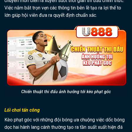
chuyên môn diễn ra xuyên suốt thời gian thi đấu chính thức.
Việc nắm bắt trọn vẹn các thông tin bên lề tạo ra lợi thế to
lớn giúp hội viên đưa ra quyết định chuẩn xác.
Chiến thuật thi đấu ảnh hưởng tới kèo phạt góc
Lối chơi tấn công
Kèo phạt góc với những đội bóng ưa chuộng việc dốc bóng
dọc hai hành lang cánh thường tạo ra tần suất xuất hiện đá