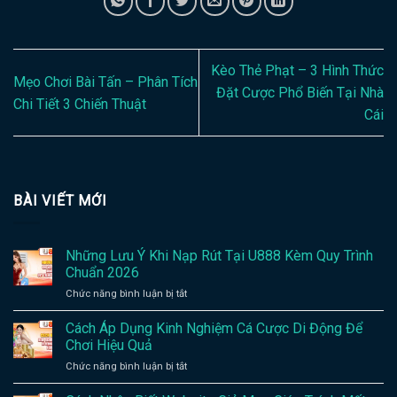
Kèo Thẻ Phạt – 3 Hình Thức
Mẹo Chơi Bài Tấn – Phân Tích
Đặt Cược Phổ Biến Tại Nhà
Chi Tiết 3 Chiến Thuật
Cái
BÀI VIẾT MỚI
Những Lưu Ý Khi Nạp Rút Tại U888 Kèm Quy Trình
Chuẩn 2026
ở
Chức năng bình luận bị tắt
Những
Lưu
Cách Áp Dụng Kinh Nghiệm Cá Cược Di Động Để
Ý
Chơi Hiệu Quả
Khi
ở
Chức năng bình luận bị tắt
Nạp
Cách
Rút
Áp