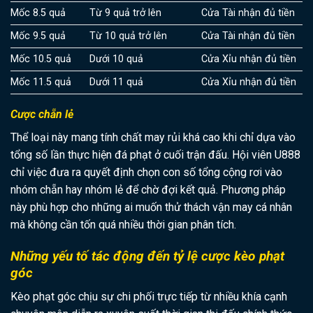
Mốc 8.5 quả
Từ 9 quả trở lên
Cửa Tài nhận đủ tiền
Mốc 9.5 quả
Từ 10 quả trở lên
Cửa Tài nhận đủ tiền
Mốc 10.5 quả
Dưới 10 quả
Cửa Xỉu nhận đủ tiền
Mốc 11.5 quả
Dưới 11 quả
Cửa Xỉu nhận đủ tiền
Cược chẵn lẻ
Thể loại này mang tính chất may rủi khá cao khi chỉ dựa vào
tổng số lần thực hiện đá phạt ở cuối trận đấu. Hội viên U888
chỉ việc đưa ra quyết định chọn con số tổng cộng rơi vào
nhóm chẵn hay nhóm lẻ để chờ đợi kết quả. Phương pháp
này phù hợp cho những ai muốn thử thách vận may cá nhân
mà không cần tốn quá nhiều thời gian phân tích.
Những yếu tố tác động đến tỷ lệ cược kèo phạt
góc
Kèo phạt góc chịu sự chi phối trực tiếp từ nhiều khía cạnh