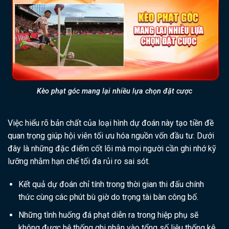
Kèo phạt góc mang lại nhiều lựa chọn đặt cược
Việc hiểu rõ bản chất của loại hình dự đoán này tạo tiền đề
quan trọng giúp hội viên tối ưu hóa nguồn vốn đầu tư. Dưới
đây là những đặc điểm cốt lõi mà mọi người cần ghi nhớ kỹ
lưỡng nhằm hạn chế tối đa rủi ro sai sót.
Kết quả dự đoán chỉ tính trong thời gian thi đấu chính
thức cùng các phút bù giờ do trọng tài bàn công bố.
Những tình huống đá phạt diễn ra trong hiệp phụ sẽ
không được hệ thống ghi nhận vào tổng số liệu thống kê