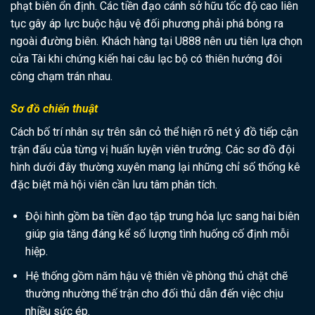
phạt biên ổn định. Các tiền đạo cánh sở hữu tốc độ cao liên
tục gây áp lực buộc hậu vệ đối phương phải phá bóng ra
ngoài đường biên. Khách hàng tại U888 nên ưu tiên lựa chọn
cửa Tài khi chứng kiến hai câu lạc bộ có thiên hướng đôi
công chạm trán nhau.
Sơ đồ chiến thuật
Cách bố trí nhân sự trên sân cỏ thể hiện rõ nét ý đồ tiếp cận
trận đấu của từng vị huấn luyện viên trưởng. Các sơ đồ đội
hình dưới đây thường xuyên mang lại những chỉ số thống kê
đặc biệt mà hội viên cần lưu tâm phân tích.
Đội hình gồm ba tiền đạo tập trung hỏa lực sang hai biên
giúp gia tăng đáng kể số lượng tình huống cố định mỗi
hiệp.
Hệ thống gồm năm hậu vệ thiên về phòng thủ chặt chẽ
thường nhường thế trận cho đối thủ dẫn đến việc chịu
nhiều sức ép.