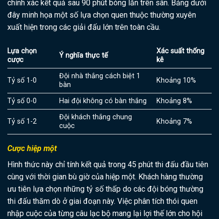
chính xác kết quả sau 90 phút bóng lăn trên sân. Bảng dưới
đây minh họa một số lựa chọn quen thuộc thường xuyên
xuất hiện trong các giải đấu lớn trên toàn cầu.
Lựa chọn
Xác suất thống
Ý nghĩa thực tế
cược
kê
Đội nhà thắng cách biệt 1
Tỷ số 1-0
Khoảng 10%
bàn
Tỷ số 0-0
Hai đội không có bàn thắng
Khoảng 8%
Đội khách thắng chung
Tỷ số 1-2
Khoảng 7%
cuộc
Cược hiệp một
Hình thức này chỉ tính kết quả trong 45 phút thi đấu đầu tiên
cùng với thời gian bù giờ của hiệp một. Khách hàng thường
ưu tiên lựa chọn những tỷ số thấp do các đội bóng thường
thi đấu thăm dò ở giai đoạn này. Việc phân tích thói quen
nhập cuộc của từng câu lạc bộ mang lại lợi thế lớn cho hội