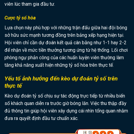
viên lúc tham gia đầu tư.
Cược tỷ số hòa
Lựa chọn này phù hợp với những trận đấu giữa hai đội bóng
sở hữu sức mạnh tương đồng trên bảng xếp hạng hiện tại.
Hội viên chỉ cần dự đoán kết quả cân bằng như 1-1 hay 2-2
để nhận về mức tiền thưởng tương ứng từ hệ thống. Lối chơi
phòng ngự phản công của các huấn luyện viên thường làm
tăng khả năng xuất hiện những tỷ số hòa trên thực tế.
Yếu tố ảnh hưởng đến kèo dự đoán tỷ số trên
thực tế
Kèo dự đoán tỷ số chịu sự tác động trực tiếp từ nhiều biến
số khách quan diễn ra trước giờ bóng lăn. Việc thu thập đầy
đủ thông tin giúp hội viên xây dựng cái nhìn tổng quan nhằm
đưa ra quyết định đầu tư chuẩn xác.