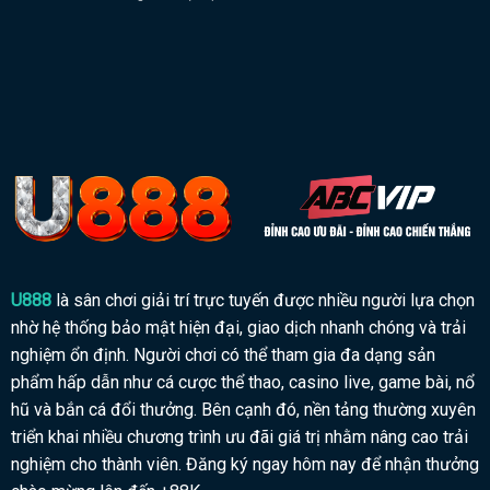
Trí
Cách
Nhanh
Online
Sử
Chóng
Dụng
Và
Khuyến
Hiệu
Mãi
Quả
Hiệu
Từ
Quả
A-
Khi
Z
Tham
Gia
Giải
Trí
U888
là sân chơi giải trí trực tuyến được nhiều người lựa chọn
nhờ hệ thống bảo mật hiện đại, giao dịch nhanh chóng và trải
nghiệm ổn định. Người chơi có thể tham gia đa dạng sản
phẩm hấp dẫn như cá cược thể thao, casino live, game bài, nổ
hũ và bắn cá đổi thưởng. Bên cạnh đó, nền tảng thường xuyên
triển khai nhiều chương trình ưu đãi giá trị nhằm nâng cao trải
nghiệm cho thành viên. Đăng ký ngay hôm nay để nhận thưởng