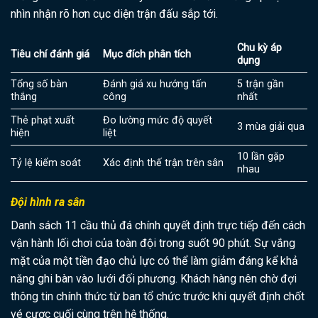
nhìn nhận rõ hơn cục diện trận đấu sắp tới.
Chu kỳ áp
Tiêu chí đánh giá
Mục đích phân tích
dụng
Tổng số bàn
Đánh giá xu hướng tấn
5 trận gần
thắng
công
nhất
Thẻ phạt xuất
Đo lường mức độ quyết
3 mùa giải qua
hiện
liệt
10 lần gặp
Tỷ lệ kiểm soát
Xác định thế trận trên sân
nhau
Đội hình ra sân
Danh sách 11 cầu thủ đá chính quyết định trực tiếp đến cách
vận hành lối chơi của toàn đội trong suốt 90 phút. Sự vắng
mặt của một tiền đạo chủ lực có thể làm giảm đáng kể khả
năng ghi bàn vào lưới đối phương. Khách hàng nên chờ đợi
thông tin chính thức từ ban tổ chức trước khi quyết định chốt
vé cược cuối cùng trên hệ thống.