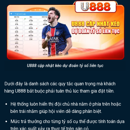
U888 cập nhật kèo dự đoán tỷ số liên tục
Dưới đây là danh sách các quy tắc quan trọng mà khách
hàng U888 bắt buộc phải tuân thủ lúc tham gia đặt tiền.
Hệ thống luôn hiển thị đội chủ nhà nằm ở phía trên hoặc
bên trái nhằm giúp hội viên dễ dàng phân biệt.
Mức trả thưởng cho từng tỷ số cụ thể được tính toán dựa
trên xác suất xảy ra thực tế trên sân cỏ.