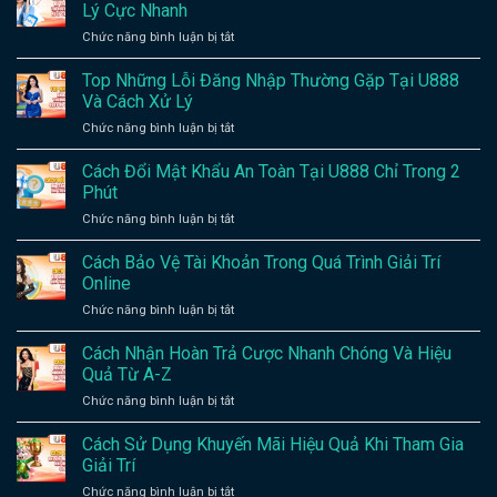
Mẹo
Tránh
Lý Cực Nhanh
Quả
Giao
Mất
ở
Chức năng bình luận bị tắt
Dịch
Tài
Cách
An
Khoản
Liên
Top Những Lỗi Đăng Nhập Thường Gặp Tại U888
Toàn
Hệ
Tại
Và Cách Xử Lý
Hỗ
U888
ở
Chức năng bình luận bị tắt
Trợ
Cực
Top
Nhanh
Hiệu
Những
Cách Đổi Mật Khẩu An Toàn Tại U888 Chỉ Trong 2
Tại
Quả
Lỗi
U888
Phút
Đăng
–
ở
Chức năng bình luận bị tắt
Nhập
4
Cách
Thường
Kênh
Đổi
Cách Bảo Vệ Tài Khoản Trong Quá Trình Giải Trí
Gặp
Xử
Mật
Tại
Online
Lý
Khẩu
U888
Cực
ở
Chức năng bình luận bị tắt
An
Và
Nhanh
Cách
Toàn
Cách
Bảo
Cách Nhận Hoàn Trả Cược Nhanh Chóng Và Hiệu
Tại
Xử
Vệ
U888
Quả Từ A-Z
Lý
Tài
Chỉ
ở
Chức năng bình luận bị tắt
Khoản
Trong
Cách
Trong
2
Nhận
Cách Sử Dụng Khuyến Mãi Hiệu Quả Khi Tham Gia
Quá
Phút
Hoàn
Trình
Giải Trí
Trả
Giải
ở
Chức năng bình luận bị tắt
Cược