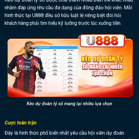
nhằm đáp ứng nhu cầu đa dạng của đông đảo hội viên. Mỗi
hình thức tại U888 đều sở hữu luật lệ riêng biệt đòi hỏi
khách hàng phải tìm hiểu kỹ lưỡng trước lúc xuống tiền.
Kèo dự đoán tỷ số mang lại nhiều lựa chọn
Cược toàn trận
Đây là hình thức phổ biến nhất yêu cầu hội viên dự đoán