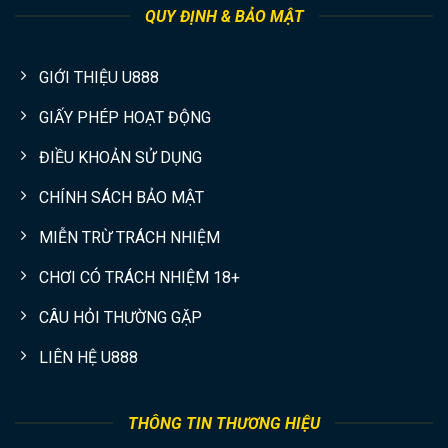
QUY ĐỊNH & BẢO MẬT
GIỚI THIỆU U888
GIẤY PHÉP HOẠT ĐỘNG
ĐIỀU KHOẢN SỬ DỤNG
CHÍNH SÁCH BẢO MẬT
MIỄN TRỪ TRÁCH NHIỆM
CHƠI CÓ TRÁCH NHIỆM 18+
CÂU HỎI THƯỜNG GẶP
LIÊN HỆ U888
THÔNG TIN THƯƠNG HIỆU