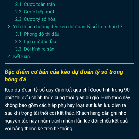
2.1.
Cược toàn trận
2.2.
Cược hiệp một
2.3.
Cược tỷ số hòa
3.
Yếu tố ảnh hưởng đến kèo dự đoán tỷ số trên thực tế
3.1.
Phong độ thi đấu
3.2.
Lịch sử đối đầu
3.3.
Đội hình ra sân
4.
Kết luận
Đặc điểm cơ bản của kèo dự đoán tỷ số trong
bóng đá
Kèo dự đoán tỷ số quy định kết quả chỉ được tính trong 90
phút thi đấu chính thức cùng thời gian bù giờ. Hình thức này
không bao gồm các hiệp phụ hay loạt sút luân lưu diễn ra
sau khi trọng tài thổi còi kết thúc. Khách hàng cần ghi nhớ
nguyên tắc này nhằm tránh nhầm lẫn lúc đối chiếu kết quả
với bảng thống kê trên hệ thống.