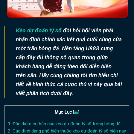
Kèo dự đoán tỷ số
đòi hỏi hội viên phải
nhận định chính xác kết quả cuối cùng của
một trận bóng đá. Nền tảng U888 cung
cấp đầy đủ thông số quan trọng giúp
khách hàng dễ dàng theo dõi diễn biến
trên sân. Hãy cùng chúng tôi tìm hiểu chi
tiết về hình thức cá cược thú vị này qua bài
viết phân tích dưới đây.
Mục Lục
[
ẩn
]
1.
Đặc điểm cơ bản của kèo dự đoán tỷ số trong bóng đá
2.
Các định dạng phổ biến thuộc kèo dự đoán tỷ số hiện nay