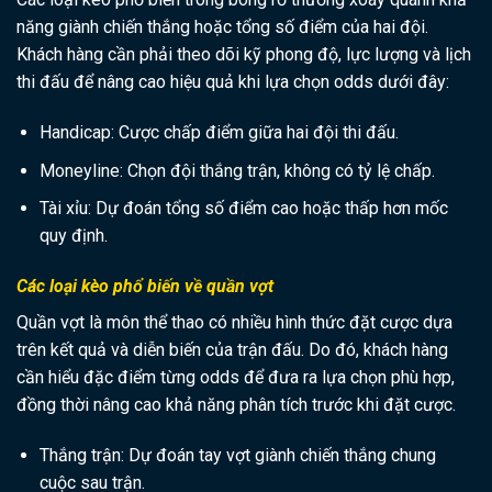
năng giành chiến thắng hoặc tổng số điểm của hai đội.
Khách hàng cần phải theo dõi kỹ phong độ, lực lượng và lịch
thi đấu để nâng cao hiệu quả khi lựa chọn odds dưới đây:
Handicap: Cược chấp điểm giữa hai đội thi đấu.
Moneyline: Chọn đội thắng trận, không có tỷ lệ chấp.
Tài xỉu: Dự đoán tổng số điểm cao hoặc thấp hơn mốc
quy định.
Các loại kèo phổ biến về quần vợt
Quần vợt là môn thể thao có nhiều hình thức đặt cược dựa
trên kết quả và diễn biến của trận đấu. Do đó, khách hàng
cần hiểu đặc điểm từng odds để đưa ra lựa chọn phù hợp,
đồng thời nâng cao khả năng phân tích trước khi đặt cược.
Thắng trận: Dự đoán tay vợt giành chiến thắng chung
cuộc sau trận.