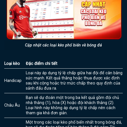
Cập nhật các loại kèo phổ biến về bóng đá
Loại kèo
Đặc điểm chi tiết
Loại này áp dụng tỷ lệ chấp giữa hai đội để cân bằng
sức mạnh. Kết quả thắng hoặc thua được xác định
Handicap
sau khi cộng hoặc trừ mức chấp theo quy định của
sảnh đấu đưa ra.
Bạn sẽ dự đoán một trong ba kết quả gồm đội chủ
nhà thắng (1), hòa (X) hoặc đội khách thắng (2).
Châu Âu
Loại hình này không áp dụng tỷ lệ chấp nên cách
tham gia khá đơn giản.
Một trong các loại kèo phổ biến nhất trong bóng đá,