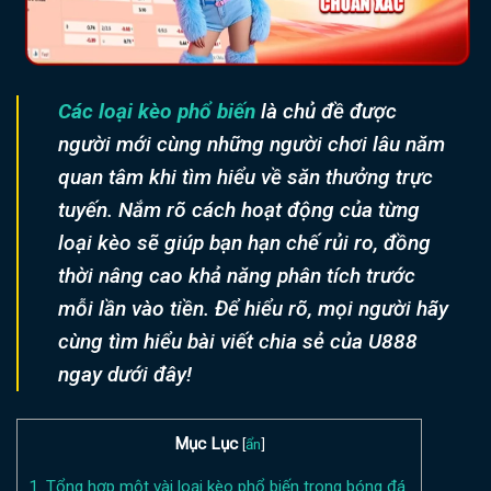
Các loại kèo phổ biến
là chủ đề được
người mới cùng những người chơi lâu năm
quan tâm khi tìm hiểu về săn thưởng trực
tuyến. Nắm rõ cách hoạt động của từng
loại kèo sẽ giúp bạn hạn chế rủi ro, đồng
thời nâng cao khả năng phân tích trước
mỗi lần vào tiền. Để hiểu rõ, mọi người hãy
cùng tìm hiểu bài viết chia sẻ của U888
ngay dưới đây!
Mục Lục
[
ẩn
]
1.
Tổng hợp một vài loại kèo phổ biến trong bóng đá