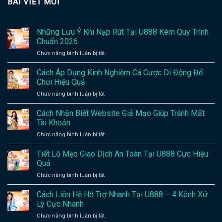
BÀI VIẾT MỚI
Những Lưu Ý Khi Nạp Rút Tại U888 Kèm Quy Trình
Chuẩn 2026
ở
Chức năng bình luận bị tắt
Những
Lưu
Cách Áp Dụng Kinh Nghiệm Cá Cược Di Động Để
Ý
Chơi Hiệu Quả
Khi
ở
Chức năng bình luận bị tắt
Nạp
Cách
Rút
Áp
Cách Nhận Biết Website Giả Mạo Giúp Tránh Mất
Tại
Dụng
U888
Tài Khoản
Kinh
Kèm
ở
Chức năng bình luận bị tắt
Nghiệm
Quy
Cách
Cá
Trình
Nhận
Tiết Lộ Mẹo Giao Dịch An Toàn Tại U888 Cực Hiệu
Cược
Chuẩn
Biết
Di
Quả
2026
Website
Động
ở
Chức năng bình luận bị tắt
Giả
Để
Tiết
Mạo
Chơi
Lộ
Cách Liên Hệ Hỗ Trợ Nhanh Tại U888 – 4 Kênh Xử
Giúp
Hiệu
Mẹo
Tránh
Lý Cực Nhanh
Quả
Giao
Mất
ở
Chức năng bình luận bị tắt
Dịch
Tài