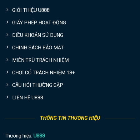
GIỚI THIỆU U888
GIẤY PHÉP HOẠT ĐỘNG
ĐIỀU KHOẢN SỬ DỤNG
CHÍNH SÁCH BẢO MẬT
MIỄN TRỪ TRÁCH NHIỆM
CHƠI CÓ TRÁCH NHIỆM 18+
CÂU HỎI THƯỜNG GẶP
LIÊN HỆ U888
THÔNG TIN THƯƠNG HIỆU
Thương hiệu:
U888