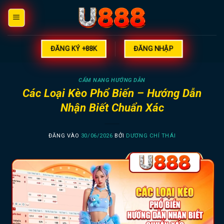
Bỏ
qua
nội
dung
ĐĂNG KÝ +88K
ĐĂNG NHẬP
CẨM NANG HƯỚNG DẪN
Các Loại Kèo Phổ Biến – Hướng Dẫn
Nhận Biết Chuẩn Xác
ĐĂNG VÀO
30/06/2026
BỞI
DƯƠNG CHÍ THÁI