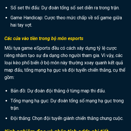
Số set thi đấu: Dự đoán tổng số set diễn ra trong trận.
Game Handicap: Cược theo mức chấp về số game giữa
hai tay vợt.
Các cửa vào tiền trong bộ môn esports
Mỗi tựa game eSports đều có cách xây dựng tỷ lệ cược
riêng nhằm tạo sự đa dạng cho người tham gia. Vì vậy, các
loại kèo phổ biến ở bộ môn này thường xoay quanh kết quả
map đấu, tổng mạng hạ gục và đội tuyển chiến thắng, cụ thể
gồm:
Bản đồ: Dự đoán đội thắng ở từng map thi đấu.
Tổng mạng hạ gục: Dự đoán tổng số mạng hạ gục trong
trận.
Đội thắng: Chọn đội tuyển giành chiến thắng chung cuộc.