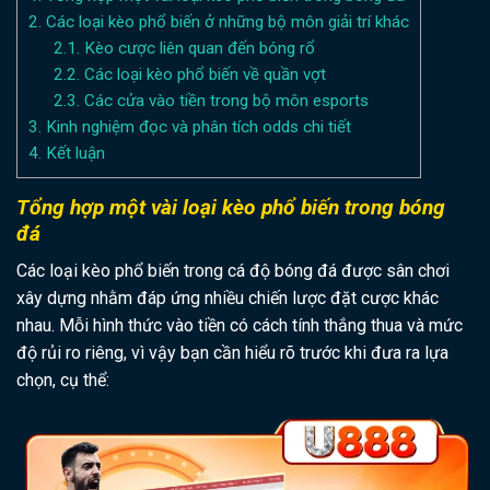
2.
Các loại kèo phổ biến ở những bộ môn giải trí khác
2.1.
Kèo cược liên quan đến bóng rổ
2.2.
Các loại kèo phổ biến về quần vợt
2.3.
Các cửa vào tiền trong bộ môn esports
3.
Kinh nghiệm đọc và phân tích odds chi tiết
4.
Kết luận
Tổng hợp một vài loại kèo phổ biến trong bóng
đá
Các loại kèo phổ biến trong cá độ bóng đá được sân chơi
xây dựng nhằm đáp ứng nhiều chiến lược đặt cược khác
nhau. Mỗi hình thức vào tiền có cách tính thắng thua và mức
độ rủi ro riêng, vì vậy bạn cần hiểu rõ trước khi đưa ra lựa
chọn, cụ thể: