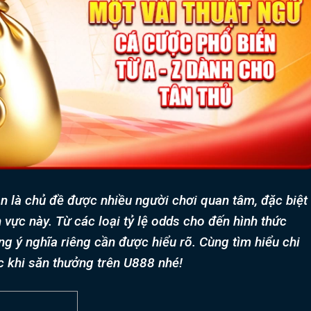
n là chủ đề được nhiều người chơi quan tâm, đặc biệt
h vực này. Từ các loại tỷ lệ odds cho đến hình thức
g ý nghĩa riêng cần được hiểu rõ. Cùng tìm hiểu chi
ớc khi săn thưởng trên U888 nhé!