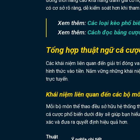
đồng thời nâng cao khả năng đánh giá cơ hộ
có cơ sở rõ ràng, dễ kiểm soát hơn khi tham gi
Xem thêm:
Các loại kèo phổ bi
Xem thêm:
Cách đọc bảng cượ
Tổng hợp thuật ngữ cá cược
Các khái niệm liên quan đến giải trí đóng va
hình thức vào tiền. Nắm vững những khái ni
trực tuyến.
Khái niệm liên quan đến các bộ mô
Mỗi bộ môn thể thao đều sở hữu hệ thống t
cá cược phổ biến dưới đây sẽ giúp bạn hiểu
xác và đưa ra quyết định hiệu quả hơn.
Thuật
Ý nghĩa chi tiết