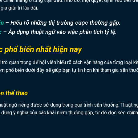
i chiến thắng ở từng trận đấu. Nhờ đó, mọi quyết định vào tiền đ
a giải trí lâu dài.
ến
– Hiểu rõ những thị trường cược thường gặp.
c
– Áp dụng thuật ngữ vào việc phân tích tỷ lệ.
 phổ biến nhất hiện nay
i trò quan trọng để hội viên hiểu rõ cách vận hàng của từng loại k
ệm phổ biến dưới đây sẽ giúp bạn tự tin hơn khi tham gia săn thư
n thể thao
huật ngữ riêng được sử dụng trong quá trình săn thưởng. Thuật n
 đúng ý nghĩa của các khái niệm thường gặp, từ đó đọc kèo chính