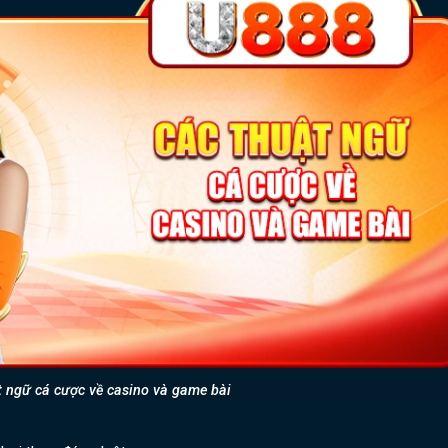
t ngữ cá cược về casino và game bài