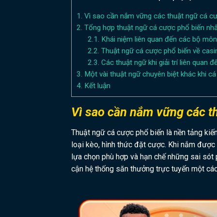
1.
Vì sao cần nắm vững các thuật ngữ cá c
2.
Tổng hợp thuật ngữ cá cược phổ biến nhấ
2.1.
Khái niệm liên quan đến các bộ môn
2.2.
Thuật ngữ cá cược phổ biến về cas
2.3.
Các thuật ngữ khi giải trí liên quan 
3.
Một vài thuật ngữ chuyên biệt khác khi c
4.
Kết luận
Vì sao cần nắm vững các t
Thuật ngữ cá cược phổ biến là nền tảng kiế
loại kèo, hình thức đặt cược. Khi nắm được 
lựa chọn phù hợp và hạn chế những sai sót p
cận hệ thống săn thưởng trực tuyến một cá