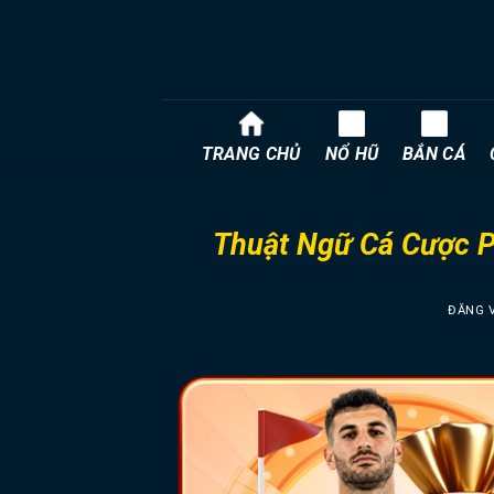
Bỏ
qua
nội
dung
TRANG CHỦ
NỔ HŨ
BẮN CÁ
Thuật Ngữ Cá Cược P
ĐĂNG 