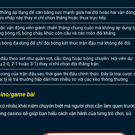
 thống áp dụng để cân bằng sức mạnh giữa hai đội hoặc hai vận độn
c chấp này thay vì chỉ chọn thắng hoặc thua trực tiếp.
oặc vận động viên giành chiến thắng chung cuộc mà không áp dụng tỷ
ong bóng rổ, bóng chày, khúc côn cầu và các môn đối kháng.
 bóng đá dùng để chỉ đội bóng kết thúc trận đấu mà không để đối
 đấu theo set như quần vợt, cầu lông hoặc bóng chuyền. Hội viên dự
ụ 2-0, 2-1 hoặc 3-1) thay vì chỉ chọn đội thắng trận.
cùng của trận đấu sau thời gian thi đấu chính thức. Đây là loại cược 
 tỷ lệ trả thưởng hấp dẫn hơn nhiều so với các kèo thông thường.
sino/game bài
í có nhiều khái niệm chuyên biệt mà người chơi cần làm quen trước
ong casino sẽ giúp bạn hiểu cách vận hành của từng trò chơi, sử