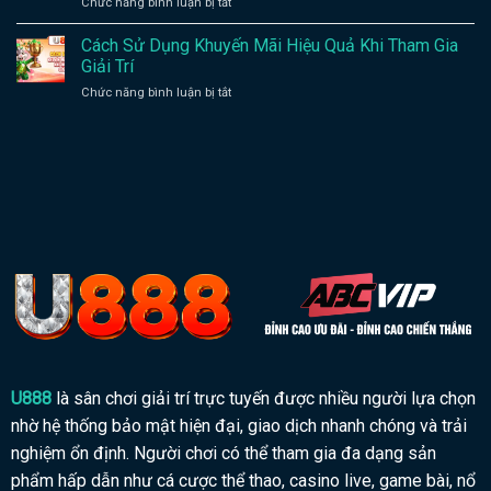
ở
Chức năng bình luận bị tắt
Khoản
Trong
Cách
Trong
2
Nhận
Cách Sử Dụng Khuyến Mãi Hiệu Quả Khi Tham Gia
Quá
Phút
Hoàn
Trình
Giải Trí
Trả
Giải
ở
Chức năng bình luận bị tắt
Cược
Trí
Cách
Nhanh
Online
Sử
Chóng
Dụng
Và
Khuyến
Hiệu
Mãi
Quả
Hiệu
Từ
Quả
A-
Khi
Z
Tham
Gia
Giải
Trí
U888
là sân chơi giải trí trực tuyến được nhiều người lựa chọn
nhờ hệ thống bảo mật hiện đại, giao dịch nhanh chóng và trải
nghiệm ổn định. Người chơi có thể tham gia đa dạng sản
phẩm hấp dẫn như cá cược thể thao, casino live, game bài, nổ