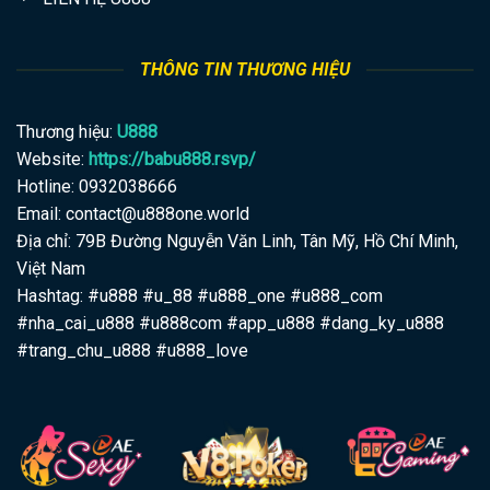
THÔNG TIN THƯƠNG HIỆU
Thương hiệu:
U888
Website:
https://babu888.rsvp/
Hotline: 0932038666
Email:
contact@u888one.world
Địa chỉ: 79B Đường Nguyễn Văn Linh, Tân Mỹ, Hồ Chí Minh,
Việt Nam
Hashtag: #u888 #u_88 #u888_one #u888_com
#nha_cai_u888 #u888com #app_u888 #dang_ky_u888
#trang_chu_u888 #u888_love