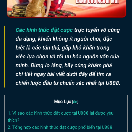
Các hình thức đặt cược
trực tuyến vô cùng
đa dạng, khiến không ít người chơi, đặc
biệt là các tân thủ, gặp khó khăn trong
việc lựa chọn và tối ưu hóa nguồn vốn của
mình. Đừng lo lắng, hãy cùng khám phá
chi tiết ngay bài viết dưới đây để tìm ra
chiến lược đầu tư chuẩn xác nhất tại U888.
Mục Lục
[
ẩn
]
1.
Vì sao các hình thức đặt cược tại U888 lại được yêu
thích?
2.
Tổng hợp các hình thức đặt cược phổ biến tại U888