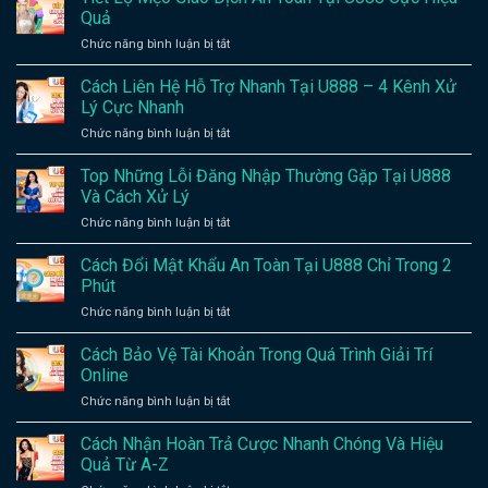
Biết
Di
Quả
2026
Website
Động
ở
Chức năng bình luận bị tắt
Giả
Để
Tiết
Mạo
Chơi
Lộ
Cách Liên Hệ Hỗ Trợ Nhanh Tại U888 – 4 Kênh Xử
Giúp
Hiệu
Mẹo
Tránh
Lý Cực Nhanh
Quả
Giao
Mất
ở
Chức năng bình luận bị tắt
Dịch
Tài
Cách
An
Khoản
Liên
Top Những Lỗi Đăng Nhập Thường Gặp Tại U888
Toàn
Hệ
Tại
Và Cách Xử Lý
Hỗ
U888
ở
Chức năng bình luận bị tắt
Trợ
Cực
Top
Nhanh
Hiệu
Những
Cách Đổi Mật Khẩu An Toàn Tại U888 Chỉ Trong 2
Tại
Quả
Lỗi
U888
Phút
Đăng
–
ở
Chức năng bình luận bị tắt
Nhập
4
Cách
Thường
Kênh
Đổi
Cách Bảo Vệ Tài Khoản Trong Quá Trình Giải Trí
Gặp
Xử
Mật
Tại
Online
Lý
Khẩu
U888
Cực
ở
Chức năng bình luận bị tắt
An
Và
Nhanh
Cách
Toàn
Cách
Bảo
Cách Nhận Hoàn Trả Cược Nhanh Chóng Và Hiệu
Tại
Xử
Vệ
U888
Quả Từ A-Z
Lý
Tài
Chỉ