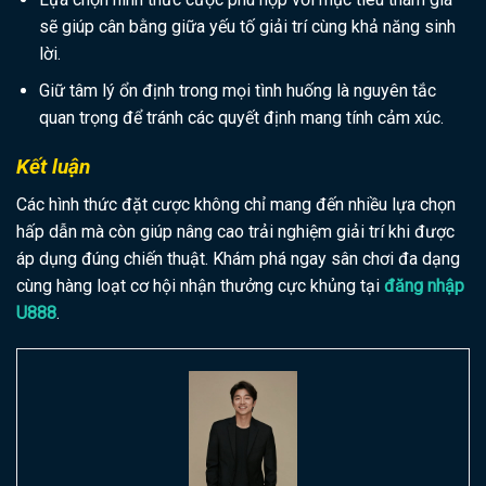
sẽ giúp cân bằng giữa yếu tố giải trí cùng khả năng sinh
lời.
Giữ tâm lý ổn định trong mọi tình huống là nguyên tắc
quan trọng để tránh các quyết định mang tính cảm xúc.
Kết luận
Các hình thức đặt cược không chỉ mang đến nhiều lựa chọn
hấp dẫn mà còn giúp nâng cao trải nghiệm giải trí khi được
áp dụng đúng chiến thuật. Khám phá ngay sân chơi đa dạng
cùng hàng loạt cơ hội nhận thưởng cực khủng tại
đăng nhập
U888
.