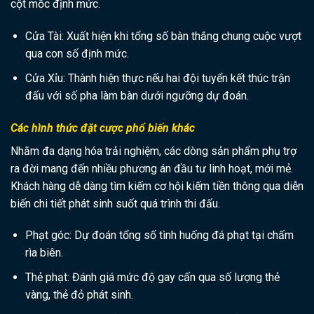
cột mốc định mức.
Cửa Tài: Xuất hiện khi tổng số bàn thắng chung cuộc vượt
qua con số định mức.
Cửa Xỉu: Thành hiện thực nếu hai đội tuyển kết thúc trận
đấu với số pha làm bàn dưới ngưỡng dự đoán.
Các hình thức đặt cược phổ biến khác
Nhằm đa dạng hóa trải nghiệm, các dòng sản phẩm phụ trợ
ra đời mang đến nhiều phương án đầu tư linh hoạt, mới mẻ.
Khách hàng dễ dàng tìm kiếm cơ hội kiếm tiền thông qua diễn
biến chi tiết phát sinh suốt quá trình thi đấu.
Phạt góc: Dự đoán tổng số tình huống đá phạt tại chấm
rìa biên.
Thẻ phạt: Đánh giá mức độ gay cấn qua số lượng thẻ
vàng, thẻ đỏ phát sinh.