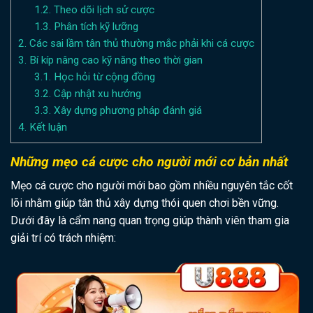
1.2.
Theo dõi lịch sử cược
1.3.
Phân tích kỹ lưỡng
2.
Các sai lầm tân thủ thường mắc phải khi cá cược
3.
Bí kíp nâng cao kỹ năng theo thời gian
3.1.
Học hỏi từ cộng đồng
3.2.
Cập nhật xu hướng
3.3.
Xây dựng phương pháp đánh giá
4.
Kết luận
Những mẹo cá cược cho người mới cơ bản nhất
Mẹo cá cược cho người mới bao gồm nhiều nguyên tắc cốt
lõi nhằm giúp tân thủ xây dựng thói quen chơi bền vững.
Dưới đây là cẩm nang quan trọng giúp thành viên tham gia
giải trí có trách nhiệm: