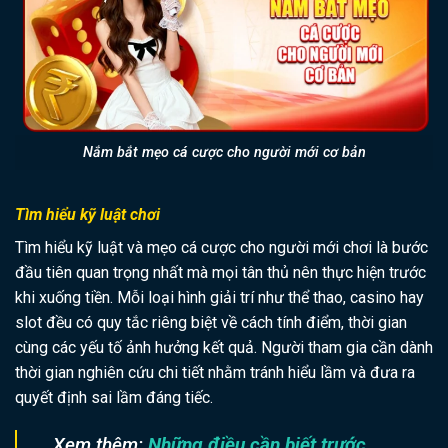
Nắm bắt mẹo cá cược cho người mới cơ bản
Tìm hiểu kỹ luật chơi
Tìm hiểu kỹ luật và mẹo cá cược cho người mới chơi là bước
đầu tiên quan trọng nhất mà mọi tân thủ nên thực hiện trước
khi xuống tiền. Mỗi loại hình giải trí như thể thao, casino hay
slot đều có quy tắc riêng biệt về cách tính điểm, thời gian
cùng các yếu tố ảnh hưởng kết quả. Người tham gia cần dành
thời gian nghiên cứu chi tiết nhằm tránh hiểu lầm và đưa ra
quyết định sai lầm đáng tiếc.
Xem thêm:
Những điều cần biết trước