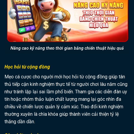
Nâng cao kỹ năng theo thời gian bằng chiến thuật hiệu quả
Học hỏi từ cộng đồng
Mẹo cá cược cho người mới học hỏi từ cộng đồng giúp tân
thủ tiếp cận kinh nghiệm thực tế từ người chơi lâu năm cũng
như tránh lặp lại sai lầm phổ biến. Tham gia các diễn đàn uy
tín hoặc nhóm thảo luận chất lượng mang lại góc nhìn đa
chiều về chiến lược quản lý cảm xúc. Trao đổi kinh nghiệm
thường xuyên là chìa khóa giúp thành viên cải thiện tỷ lệ
thắng dần dần.