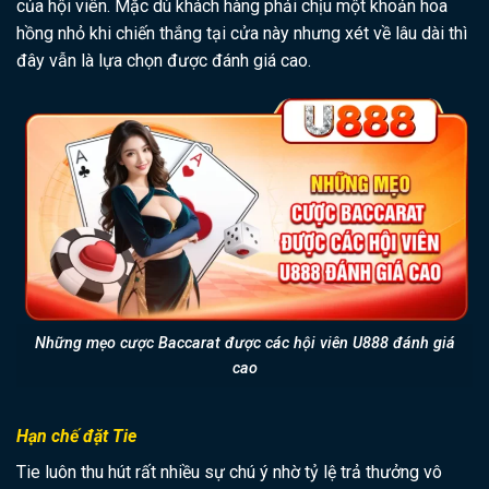
của hội viên. Mặc dù khách hàng phải chịu một khoản hoa
hồng nhỏ khi chiến thắng tại cửa này nhưng xét về lâu dài thì
đây vẫn là lựa chọn được đánh giá cao.
Những mẹo cược Baccarat được các hội viên U888 đánh giá
cao
Hạn chế đặt Tie
Tie luôn thu hút rất nhiều sự chú ý nhờ tỷ lệ trả thưởng vô