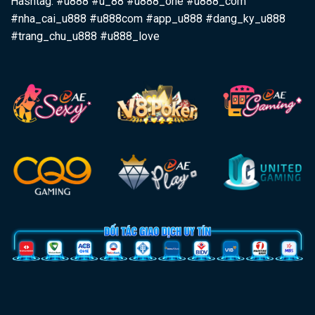
Hashtag: #u888 #u_88 #u888_one #u888_com
#nha_cai_u888 #u888com #app_u888 #dang_ky_u888
#trang_chu_u888 #u888_love