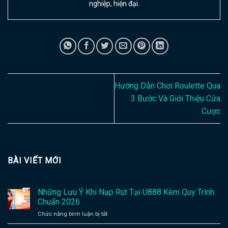
nghiệp, hiện đại.
Hướng Dẫn Chơi Roulette Qua
3 Bước Và Giới Thiệu Cửa
Cược
BÀI VIẾT MỚI
Những Lưu Ý Khi Nạp Rút Tại U888 Kèm Quy Trình
Chuẩn 2026
ở
Chức năng bình luận bị tắt
Những