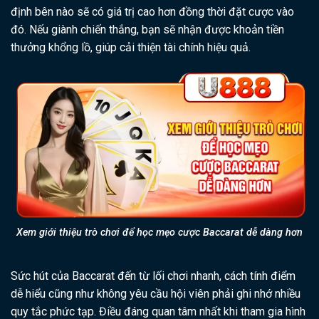
định bên nào sẽ có giá trị cao hơn đồng thời đặt cược vào
đó. Nếu giành chiến thắng, bạn sẽ nhận được khoản tiền
thưởng khổng lồ, giúp cải thiện tài chính hiệu quả.
Xem giới thiệu trò chơi để học mẹo cược Baccarat dễ dàng hơn
Sức hút của Baccarat đến từ lối chơi nhanh, cách tính điểm
dễ hiểu cũng như không yêu cầu hội viên phải ghi nhớ nhiều
quy tắc phức tạp. Điều đáng quan tâm nhất khi tham gia hình