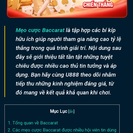
Mẹo cược Baccarat
là tập hợp các bí kíp
hữu ích giúp người tham gia nâng cao tỷ lệ
thắng trong quá trình giải trí. Nội dung sau
đây sẽ giới thiệu tất tần tật những tuyệt
chiêu được nhiều cao thủ tin tưởng và áp
dụng. Bạn hãy cùng U888 theo dõi nhằm
tiếp thu những kinh nghiệm đáng giá, từ
đó mang về kết quả khả quan khi chơi.
Mục Lục
[
ẩn
]
1.
Tổng quan về Baccarat
2.
Các mẹo cược Baccarat được nhiều hội viên tin dùng