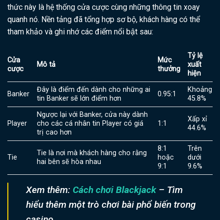
thức này là hệ thống cửa cược cùng những thông tin xoay
quanh nó. Nền tảng đã tổng hợp sơ bộ, khách hàng có thể
tham khảo và ghi nhớ các điểm nổi bật sau:
Tỷ lệ
Cửa
Mức
Mô tả
xuất
cược
thưởng
hiện
Đây là điểm đến dành cho những ai
Khoảng
Banker
0.95:1
tin Banker sẽ lớn điểm hơn
45.8%
Ngược lại với Banker, cửa này dành
Xấp xỉ
Player
cho các cá nhân tin Player có giá
1:1
44.6%
trị cao hơn
8:1
Trên
Tie là nơi mà khách hàng cho rằng
Tie
hoặc
dưới
hai bên sẽ hòa nhau
9:1
9.6%
Xem thêm:
Cách chơi Blackjack
– Tìm
hiểu thêm một trò chơi bài phổ biến trong
casino.