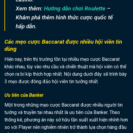
Xem thêm:
Hướng dẫn chơi Roulette
–
Khám phá thêm hình thức cược quốc tế
hấp dẫn.
Các mẹo cược Baccarat được nhiều hội viên tin
dùng
Hiện nay, trên thị trường tồn tại nhiều mẹo cược Baccarat
khác nhau, tùy vào nhu cầu và chiến thuật mà hội viên có thể
chọn ra bí kíp thích hợp nhất. Nội dung dưới đây sẽ trình bày
3 mẹo được đông đảo hội viên tin tưởng nhất.
Ưu tiên cửa Banker
Một trong những mẹo cược Baccarat được nhiều người tin
tưởng và truyền tai nhau nhất là ưu tiên cửa Banker. Theo
thống kê, phương án này sở hữu tần suất xuất hiện nhỉnh hơn
so với Player nên nghiễm nhiên trở thành lựa chọn hàng đầu