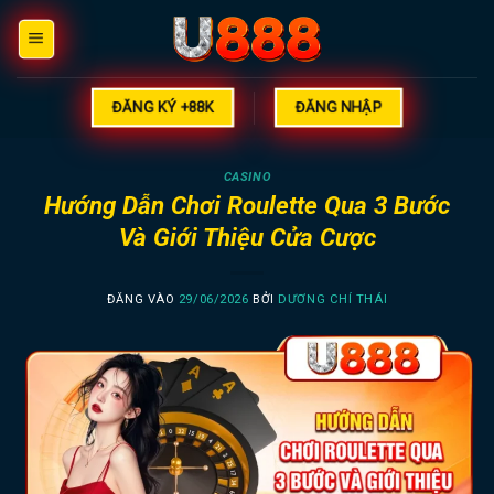
Bỏ
qua
nội
dung
ĐĂNG KÝ +88K
ĐĂNG NHẬP
CASINO
Hướng Dẫn Chơi Roulette Qua 3 Bước
Và Giới Thiệu Cửa Cược
ĐĂNG VÀO
29/06/2026
BỞI
DƯƠNG CHÍ THÁI