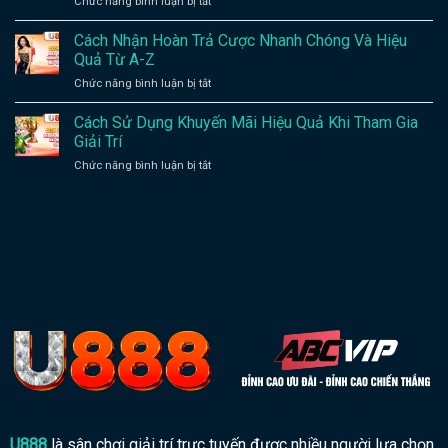
ở
Chức năng bình luận bị tắt
An
Và
Nhanh
Cách
Toàn
Cách
Bảo
Cách Nhận Hoàn Trả Cược Nhanh Chóng Và Hiệu
Tại
Xử
Vệ
U888
Quả Từ A-Z
Lý
Tài
Chỉ
ở
Chức năng bình luận bị tắt
Khoản
Trong
Cách
Trong
2
Nhận
Cách Sử Dụng Khuyến Mãi Hiệu Quả Khi Tham Gia
Quá
Phút
Hoàn
Trình
Giải Trí
Trả
Giải
ở
Chức năng bình luận bị tắt
Cược
Trí
Cách
Nhanh
Online
Sử
Chóng
Dụng
Và
Khuyến
Hiệu
Mãi
Quả
Hiệu
Từ
Quả
A-
Khi
Z
Tham
Gia
Giải
Trí
U888
là sân chơi giải trí trực tuyến được nhiều người lựa chọn