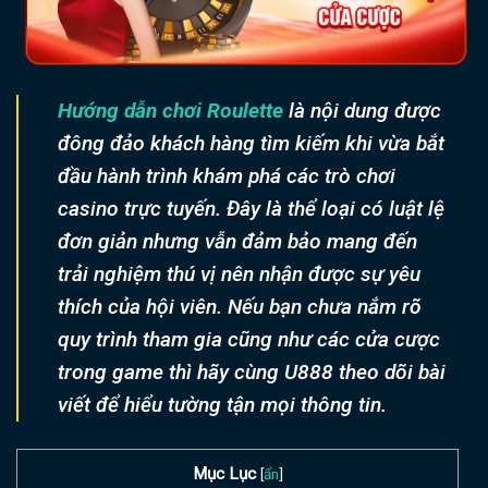
Hướng dẫn chơi Roulette
là nội dung được
đông đảo khách hàng tìm kiếm khi vừa bắt
đầu hành trình khám phá các trò chơi
casino trực tuyến. Đây là thể loại có luật lệ
đơn giản nhưng vẫn đảm bảo mang đến
trải nghiệm thú vị nên nhận được sự yêu
thích của hội viên. Nếu bạn chưa nắm rõ
quy trình tham gia cũng như các cửa cược
trong game thì hãy cùng U888 theo dõi bài
viết để hiểu tường tận mọi thông tin.
Mục Lục
[
ẩn
]