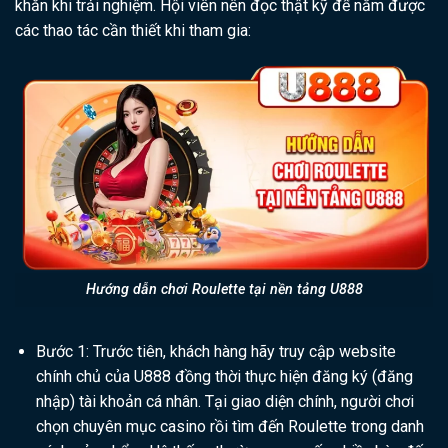
khăn khi trải nghiệm. Hội viên nên đọc thật kỹ để nắm được
các thao tác cần thiết khi tham gia:
Hướng dẫn chơi Roulette tại nền tảng U888
Bước 1: Trước tiên, khách hàng hãy truy cập website
chính chủ của U888 đồng thời thực hiện đăng ký (đăng
nhập) tài khoản cá nhân. Tại giao diện chính, người chơi
chọn chuyên mục casino rồi tìm đến Roulette trong danh