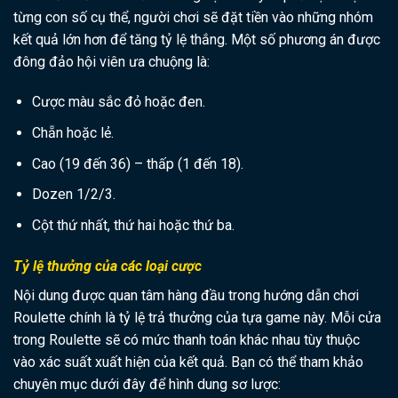
từng con số cụ thể, người chơi sẽ đặt tiền vào những nhóm
kết quả lớn hơn để tăng tỷ lệ thắng. Một số phương án được
đông đảo hội viên ưa chuộng là:
Cược màu sắc đỏ hoặc đen.
Chẵn hoặc lẻ.
Cao (19 đến 36) – thấp (1 đến 18).
Dozen 1/2/3.
Cột thứ nhất, thứ hai hoặc thứ ba.
Tỷ lệ thưởng của các loại cược
Nội dung được quan tâm hàng đầu trong hướng dẫn chơi
Roulette chính là tỷ lệ trả thưởng của tựa game này. Mỗi cửa
trong Roulette sẽ có mức thanh toán khác nhau tùy thuộc
vào xác suất xuất hiện của kết quả. Bạn có thể tham khảo
chuyên mục dưới đây để hình dung sơ lược: