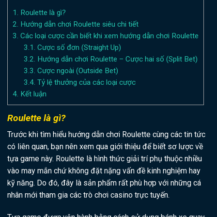
1.
Roulette là gì?
2.
Hướng dẫn chơi Roulette siêu chi tiết
3.
Các loại cược cần biết khi xem hướng dẫn chơi Roulette
3.1.
Cược số đơn (Straight Up)
3.2.
Hướng dẫn chơi Roulette – Cược hai số (Split Bet)
3.3.
Cược ngoài (Outside Bet)
3.4.
Tỷ lệ thưởng của các loại cược
4.
Kết luận
Roulette là gì?
Trước khi tìm hiểu hướng dẫn chơi Roulette cùng các tin tức
có liên quan, bạn nên xem qua giới thiệu để biết sơ lược về
tựa game này. Roulette là hình thức giải trí phụ thuộc nhiều
vào may mắn chứ không đặt nặng vấn đề kinh nghiệm hay
kỹ năng. Do đó, đây là sản phẩm rất phù hợp với những cá
nhân mới tham gia các trò chơi casino trực tuyến.