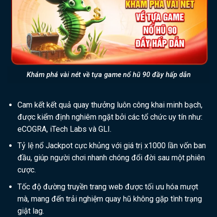
Khám phá vài nét về tựa game nổ hũ 90 đầy hấp dẫn
Cam kết kết quả quay thưởng luôn công khai minh bạch,
được kiểm định nghiêm ngặt bởi các tổ chức uy tín như:
eCOGRA, iTech Labs và GLI.
Tỷ lệ nổ Jackpot cực khủng với giá trị x1000 lần vốn ban
đầu, giúp người chơi nhanh chóng đổi đời sau một phiên
cược.
Tốc độ đường truyền trang web được tối ưu hóa mượt
mà, mang đến trải nghiệm quay hũ không gặp tình trạng
giật lag.