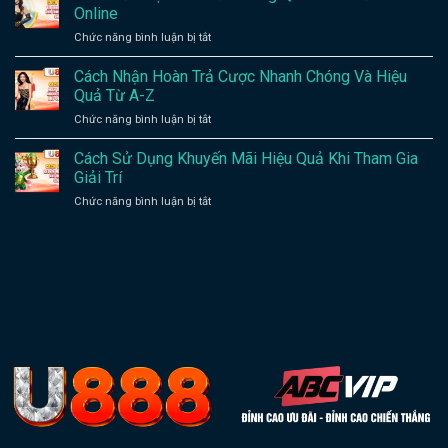
Mật
Tại
Online
Lý
Khẩu
U888
Cực
ở
Chức năng bình luận bị tắt
An
Và
Nhanh
Cách
Toàn
Cách
Bảo
Cách Nhận Hoàn Trả Cược Nhanh Chóng Và Hiệu
Tại
Xử
Vệ
U888
Quả Từ A-Z
Lý
Tài
Chỉ
ở
Chức năng bình luận bị tắt
Khoản
Trong
Cách
Trong
2
Nhận
Cách Sử Dụng Khuyến Mãi Hiệu Quả Khi Tham Gia
Quá
Phút
Hoàn
Trình
Giải Trí
Trả
Giải
ở
Chức năng bình luận bị tắt
Cược
Trí
Cách
Nhanh
Online
Sử
Chóng
Dụng
Và
Khuyến
Hiệu
Mãi
Quả
Hiệu
Từ
Quả
A-
Khi
Z
Tham
Gia
Giải
Trí