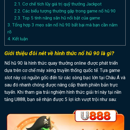
2.1.
Cơ chế tích lũy giá trị quỹ thưởng Jackpot
2.2.
Các biểu tượng thường gặp trong game nổ hũ 90
2.3.
Top 5 tính năng săn hũ nổi bật của game
3.
Tổng hợp 3 mẹo săn nổ hũ 90 bất bại mà bạn cần nắm
rõ
4.
Kết luận
Giới thiệu đôi nét về hình thức nổ hũ 90 là gì?
Nổ hũ 90
là hình thức quay thưởng online được phát triển
dựa trên cơ chế máy xèng truyền thống quốc tế. Tựa game
slot này có nguồn gốc đến từ các sòng bạc lớn tại Châu Á và
sau đó nhanh chóng được nâng cấp thành phiên bản trực
tuyến. Khi tham gia trải nghiệm hình thức giải trí này tại nền
tảng U888, bạn sẽ nhận được 5 lợi ích vượt trội như sau: