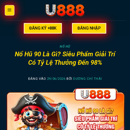
Bỏ
qua
nội
dung
ĐĂNG KÝ +88K
ĐĂNG NHẬP
NỔ HŨ
Nổ Hũ 90 Là Gì? Siêu Phẩm Giải Trí
Có Tỷ Lệ Thưởng Đến 98%
ĐĂNG VÀO
29/06/2026
BỞI
DƯƠNG CHÍ THÁI