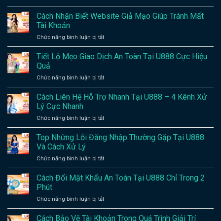
Cách
Rút
Áp
Cách Nhận Biết Website Giả Mạo Giúp Tránh Mất
Tại
Dụng
U888
Tài Khoản
Kinh
Kèm
ở
Chức năng bình luận bị tắt
Nghiệm
Quy
Cách
Cá
Trình
Nhận
Tiết Lộ Mẹo Giao Dịch An Toàn Tại U888 Cực Hiệu
Cược
Chuẩn
Biết
Di
Quả
2026
Website
Động
ở
Chức năng bình luận bị tắt
Giả
Để
Tiết
Mạo
Chơi
Lộ
Cách Liên Hệ Hỗ Trợ Nhanh Tại U888 – 4 Kênh Xử
Giúp
Hiệu
Mẹo
Tránh
Lý Cực Nhanh
Quả
Giao
Mất
ở
Chức năng bình luận bị tắt
Dịch
Tài
Cách
An
Khoản
Liên
Top Những Lỗi Đăng Nhập Thường Gặp Tại U888
Toàn
Hệ
Tại
Và Cách Xử Lý
Hỗ
U888
ở
Chức năng bình luận bị tắt
Trợ
Cực
Top
Nhanh
Hiệu
Những
Cách Đổi Mật Khẩu An Toàn Tại U888 Chỉ Trong 2
Tại
Quả
Lỗi
U888
Phút
Đăng
–
ở
Chức năng bình luận bị tắt
Nhập
4
Cách
Thường
Kênh
Đổi
Cách Bảo Vệ Tài Khoản Trong Quá Trình Giải Trí
Gặp
Xử