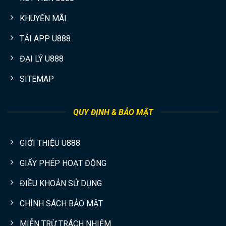
KHUYẾN MÃI
TẢI APP U888
ĐẠI LÝ U888
SITEMAP
QUY ĐỊNH & BẢO MẬT
GIỚI THIỆU U888
GIẤY PHÉP HOẠT ĐỘNG
ĐIỀU KHOẢN SỬ DỤNG
CHÍNH SÁCH BẢO MẬT
MIỄN TRỪ TRÁCH NHIỆM